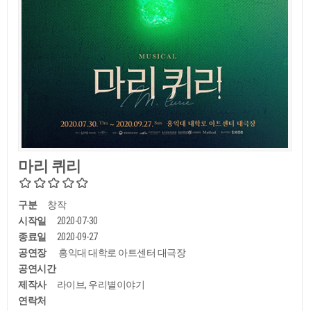
마리 퀴리
구분
창작
시작일
2020-07-30
종료일
2020-09-27
공연장
홍익대 대학로 아트센터 대극장
공연시간
제작사
라이브, 우리별이야기
연락처