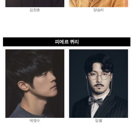
김찬호
양승리
피에르 퀴리
박영수
임별