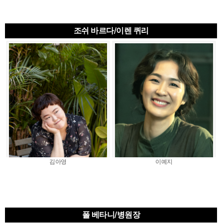
조쉬 바르다/이렌 퀴리
김아영
이예지
폴 베타니/병원장