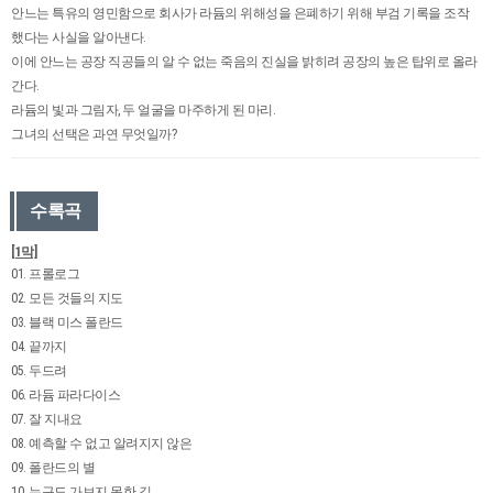
안느는 특유의 영민함으로 회사가 라듐의 위해성을 은폐하기 위해 부검 기록을 조작
했다는 사실을 알아낸다.
이에 안느는 공장 직공들의 알 수 없는 죽음의 진실을 밝히려 공장의 높은 탑위로 올라
간다.
라듐의 빛과 그림자, 두 얼굴을 마주하게 된 마리.
그녀의 선택은 과연 무엇일까?
수록곡
[1막]
01. 프롤로그
02. 모든 것들의 지도
03. 블랙 미스 폴란드
04. 끝까지
05. 두드려
06. 라듐 파라다이스
07. 잘 지내요
08. 예측할 수 없고 알려지지 않은
09. 폴란드의 별
10. 누구도 가보지 못한 길