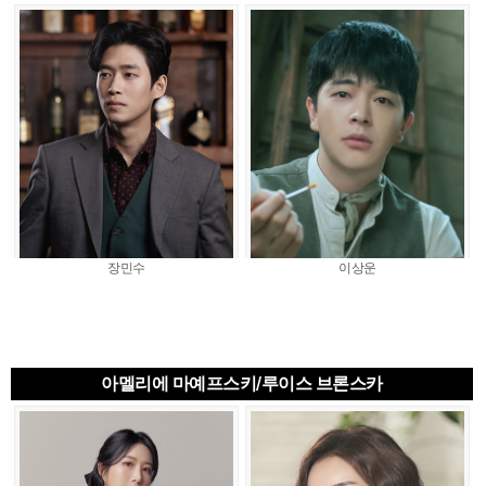
장민수
이상운
아멜리에 마예프스키/루이스 브론스카