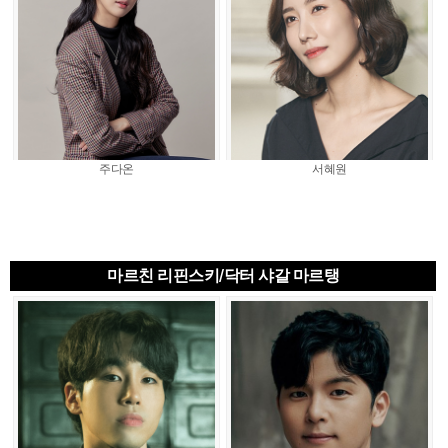
주다온
서혜원
마르친 리핀스키/닥터 샤갈 마르탱