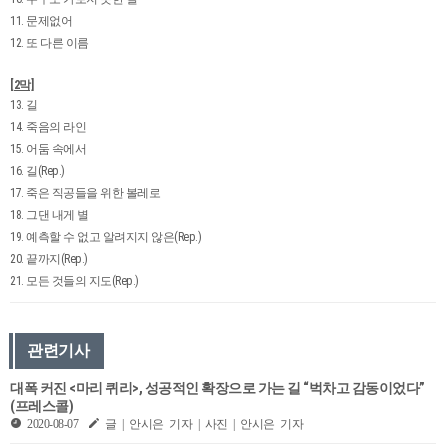
11. 문제없어
12. 또 다른 이름
[2막]
13. 길
14. 죽음의 라인
15. 어둠 속에서
16. 길(Rep.)
17. 죽은 직공들을 위한 볼레로
18. 그댄 내게 별
19. 예측할 수 없고 알려지지 않은(Rep.)
20. 끝까지(Rep.)
21. 모든 것들의 지도(Rep.)
관련기사
대폭 커진 <마리 퀴리>, 성공적인 확장으로 가는 길 “벅차고 감동이었다”
(프레스콜)
2020-08-07
글 | 안시은 기자 | 사진 | 안시은 기자