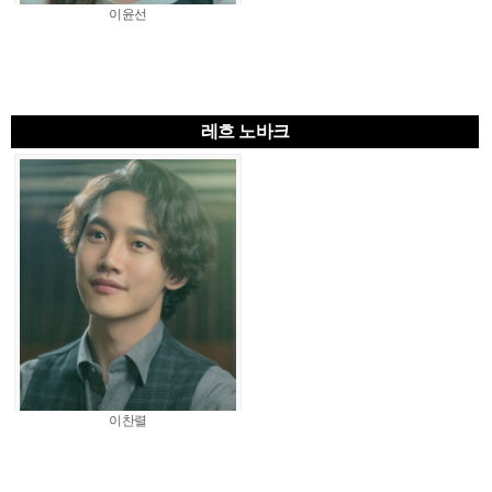
이윤선
레흐 노바크
이찬렬