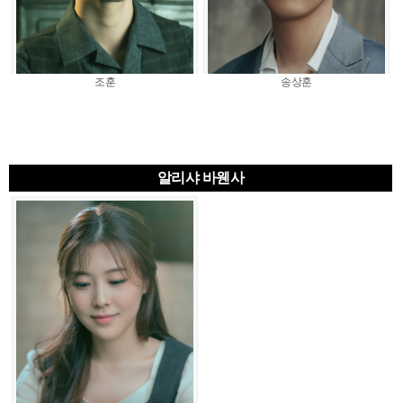
조훈
송상훈
알리샤 바웬사