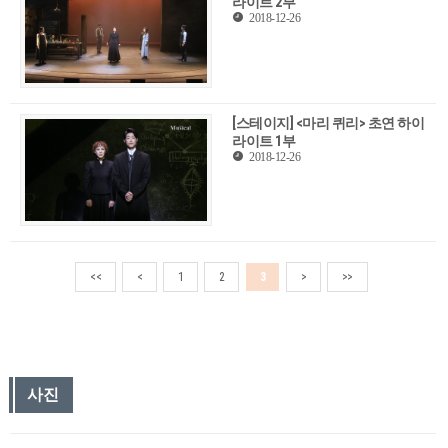
라이트 2부
2018-12-26
[스테이지] <마리 퀴리> 초연 하이
라이트 1부
2018-12-26
<<
<
1
2
3
>
>>
사진