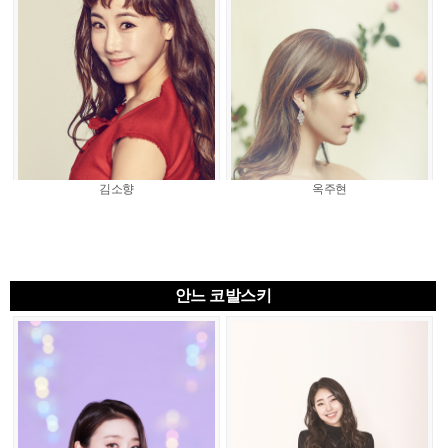
김소향
옥주현
안느 코발스키