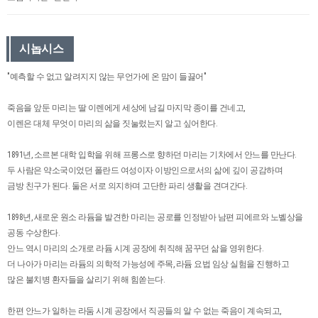
시놉시스
"예측할 수 없고 알려지지 않는 무언가에 온 맘이 들끓어"
죽음을 앞둔 마리는 딸 이렌에게 세상에 남길 마지막 종이를 건네고,
이렌은 대체 무엇이 마리의 삶을 짓눌렀는지 알고 싶어한다.
1891년, 소르본 대학 입학을 위해 프롱스로 향하던 마리는 기차에서 안느를 만난다.
두 사람은 약소국이었던 폴란드 여성이자 이방인으로서의 삶에 깊이 공감하며
금방 친구가 된다. 둘은 서로 의지하며 고단한 파리 생활을 견뎌간다.
1898년, 새로운 원소 라듐을 발견한 마리는 공로를 인정받아 남편 피에르와 노벨상을
공동 수상한다.
안느 역시 마리의 소개로 라듐 시계 공장에 취직해 꿈꾸던 삶을 영위한다.
더 나아가 마리는 라듐의 의학적 가능성에 주목, 라듐 요법 임상 실험을 진행하고
많은 불치병 환자들을 살리기 위해 힘쏟는다.
한편 안느가 일하는 라둠 시계 공장에서 직공들의 알 수 없는 죽음이 계속되고,