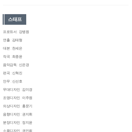
스태프
프로듀서 : 강병원
연출 : 김태형
대본 : 천세은
작곡 : 최종윤
음악감독 : 신은경
편곡 : 신혁진
안무 : 신선호
무대디자인 : 김미경
조명디자인 : 이주원
의상디자인 : 홍문기
음향디자인 : 권지휘
분장디자인 : 정지윤
소품디자인 : 권민희