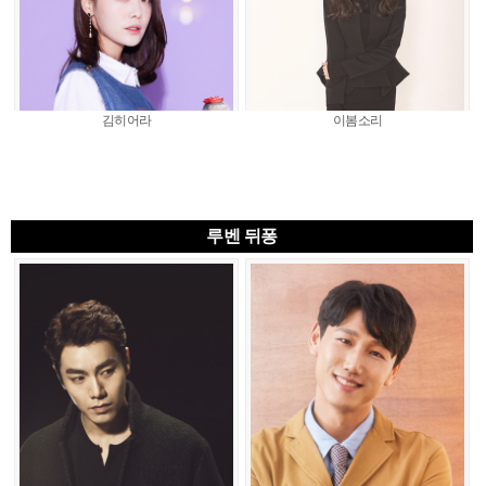
김히어라
이봄소리
루벤 뒤퐁