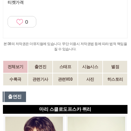
티켓가격
0
본 DB의 저작권은 더뮤지컬에 있습니다. 무단 이용시 저작권법 등에 따라 법적 책임을
질 수 있습니다.
전체보기
출연진
스태프
시놉시스
별점
수록곡
관련기사
관련VOD
사진
히스토리
출연진
마리 스클로도프스카 퀴리