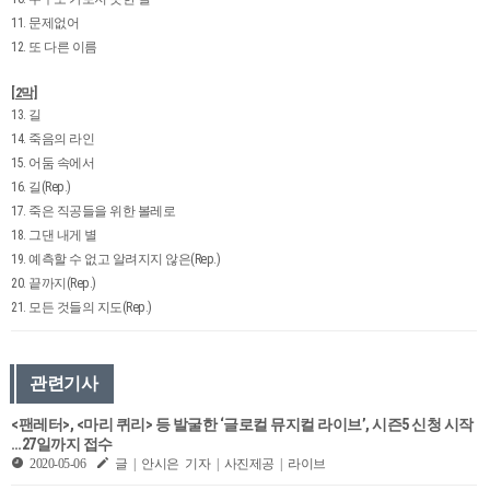
11. 문제없어
12. 또 다른 이름
[2막]
13. 길
14. 죽음의 라인
15. 어둠 속에서
16. 길(Rep.)
17. 죽은 직공들을 위한 볼레로
18. 그댄 내게 별
19. 예측할 수 없고 알려지지 않은(Rep.)
20. 끝까지(Rep.)
21. 모든 것들의 지도(Rep.)
관련기사
<팬레터>, <마리 퀴리> 등 발굴한 ‘글로컬 뮤지컬 라이브’, 시즌5 신청 시작
…27일까지 접수
2020-05-06
글 | 안시은 기자 | 사진제공 | 라이브