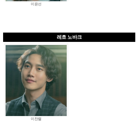
이윤선
레흐 노바크
이찬렬