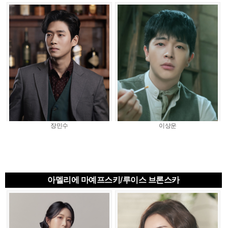
장민수
이상운
아멜리에 마예프스키/루이스 브론스카