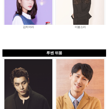
김히어라
이봄소리
루벤 뒤퐁