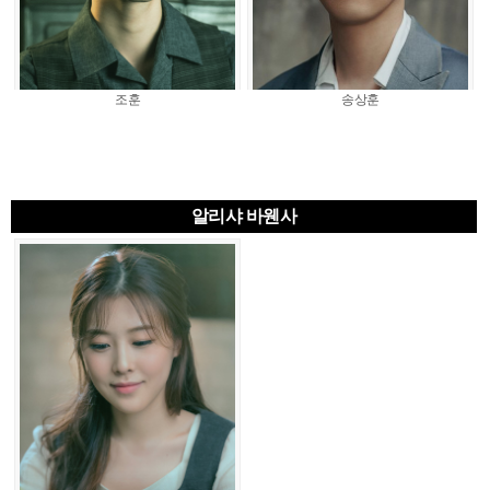
조훈
송상훈
알리샤 바웬사