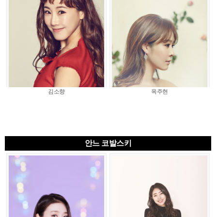
김소향
옥주현
안느 코발스키