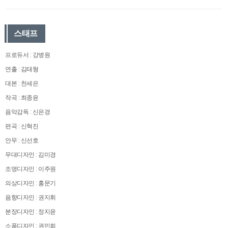
스태프
프로듀서 : 강병원
연출 : 김태형
대본 : 천세은
작곡 : 최종윤
음악감독 : 신은경
편곡 : 신혁진
안무 : 신선호
무대디자인 : 김미경
조명디자인 : 이주원
의상디자인 : 홍문기
음향디자인 : 권지휘
분장디자인 : 정지윤
소품디자인 : 권민희