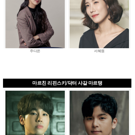
주다온
서혜원
마르친 리핀스키/닥터 샤갈 마르탱