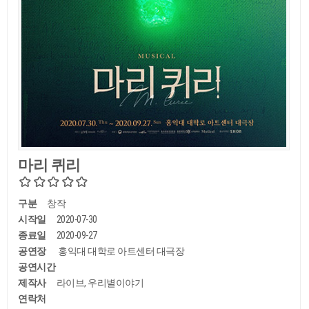
마리 퀴리
구분
창작
시작일
2020-07-30
종료일
2020-09-27
공연장
홍익대 대학로 아트센터 대극장
공연시간
제작사
라이브, 우리별이야기
연락처