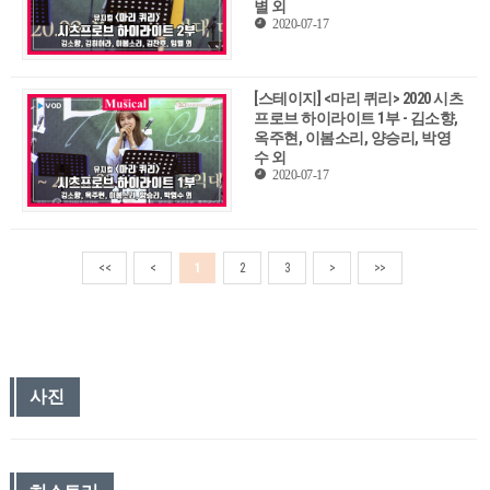
별 외
2020-07-17
[스테이지] <마리 퀴리> 2020 시츠
프로브 하이라이트 1부 - 김소향,
옥주현, 이봄소리, 양승리, 박영
수 외
2020-07-17
<<
<
1
2
3
>
>>
사진