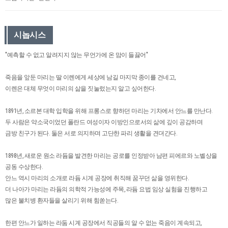
시놉시스
"예측할 수 없고 알려지지 않는 무언가에 온 맘이 들끓어"
죽음을 앞둔 마리는 딸 이렌에게 세상에 남길 마지막 종이를 건네고,
이렌은 대체 무엇이 마리의 삶을 짓눌렀는지 알고 싶어한다.
1891년, 소르본 대학 입학을 위해 프롱스로 향하던 마리는 기차에서 안느를 만난다.
두 사람은 약소국이었던 폴란드 여성이자 이방인으로서의 삶에 깊이 공감하며
금방 친구가 된다. 둘은 서로 의지하며 고단한 파리 생활을 견뎌간다.
1898년, 새로운 원소 라듐을 발견한 마리는 공로를 인정받아 남편 피에르와 노벨상을
공동 수상한다.
안느 역시 마리의 소개로 라듐 시계 공장에 취직해 꿈꾸던 삶을 영위한다.
더 나아가 마리는 라듐의 의학적 가능성에 주목, 라듐 요법 임상 실험을 진행하고
많은 불치병 환자들을 살리기 위해 힘쏟는다.
한편 안느가 일하는 라둠 시계 공장에서 직공들의 알 수 없는 죽음이 계속되고,