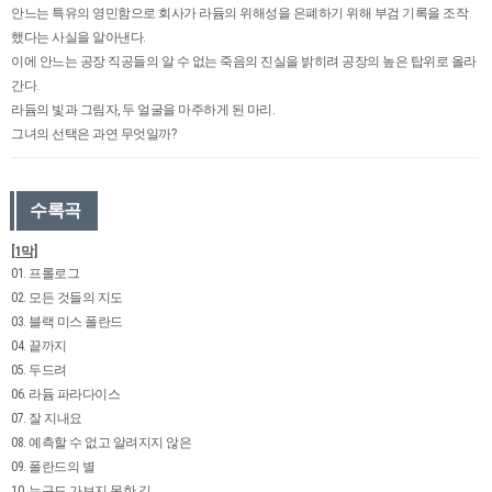
안느는 특유의 영민함으로 회사가 라듐의 위해성을 은폐하기 위해 부검 기록을 조작
했다는 사실을 알아낸다.
이에 안느는 공장 직공들의 알 수 없는 죽음의 진실을 밝히려 공장의 높은 탑위로 올라
간다.
라듐의 빛과 그림자, 두 얼굴을 마주하게 된 마리.
그녀의 선택은 과연 무엇일까?
수록곡
[1막]
01. 프롤로그
02. 모든 것들의 지도
03. 블랙 미스 폴란드
04. 끝까지
05. 두드려
06. 라듐 파라다이스
07. 잘 지내요
08. 예측할 수 없고 알려지지 않은
09. 폴란드의 별
10. 누구도 가보지 못한 길