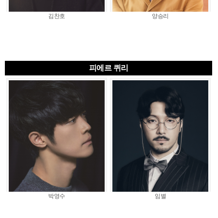
김찬호
양승리
피에르 퀴리
박영수
임별