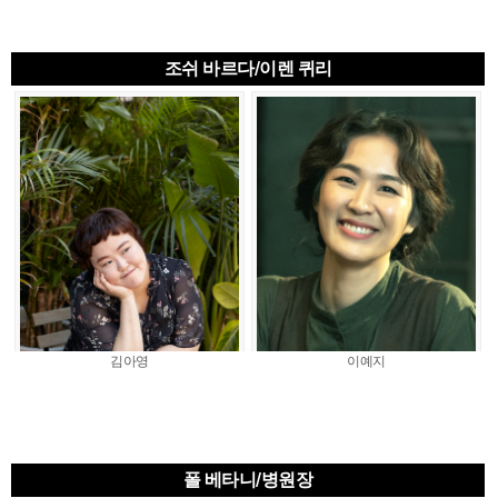
조쉬 바르다/이렌 퀴리
김아영
이예지
폴 베타니/병원장