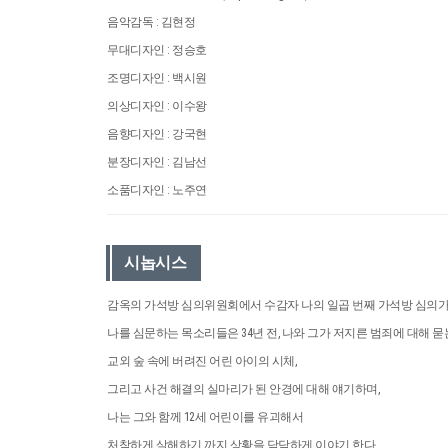
음악감독 : 김현정
무대디자인 : 정승호
조명디자인 : 백시원
의상디자인 : 이수왕
음향디자인 : 강국현
분장디자인 : 김남선
소품디자인 : 노주연
시놉시스
감옥의 가석방 심의위원회에서 수감자 나의 일곱 번째 가석방 심의가
나를 심문하는 목소리들은 34년 전, 나와 그가 저지른 범죄에 대해 묻
교외 숲 속에 버려진 어린 아이의 시체,
그리고 사건 해결의 실마리가 된 안경에 대해 얘기하며,
나는 그와 함께 12세 어린이를 유괴해서
처참하게 살해하기 까지 상황을 담담하게 이야기 한다.