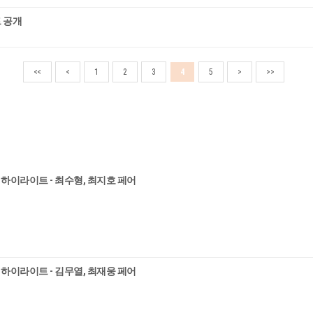
트 공개
<<
<
1
2
3
4
5
>
>>
10 하이라이트 - 최수형, 최지호 페어
10 하이라이트 - 김무열, 최재웅 페어