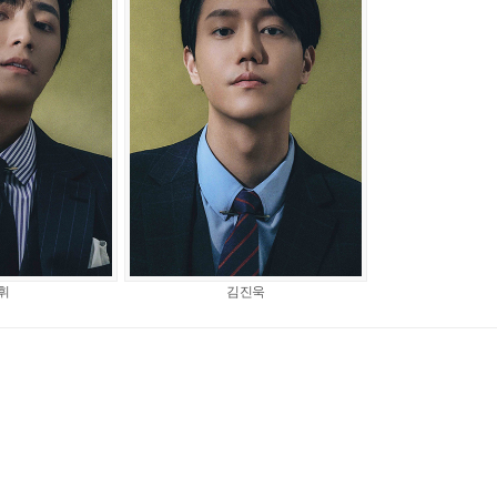
휘
김진욱