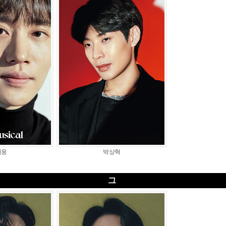
재웅
박상혁
그