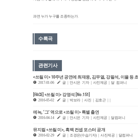
과연 누가 누구를 조종하는가.
수록곡
관련기사
<쓰릴 미> 10주년 공연에 최재웅, 김무열, 강필석, 이율 등
2017-01-06
글 | 안시은 기자 | 사진제공 | 달 컴퍼니
[FACE] <쓰릴 미> 강영석 [No.151]
2016-05-02
글 | 박보라 | 사진 | 김호근 | |
에녹, ‘그’ 역으로 <쓰릴 미> 특별 출연
2016-04-14
글 | 안시은 기자 | 사진제공 | 달컴퍼니
뮤지컬 <쓰릴 미>, 흑백 컨셉 포스터 공개
2016-02-29
글 | 조경은(수습기자) | 사진제공 | 달컴퍼니