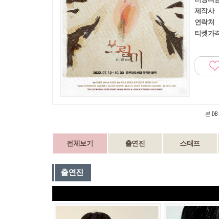
제작사
연락처
티켓가
본 D
전체보기
출연진
스태프
출연진