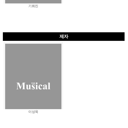
기희진
제자
이성욱