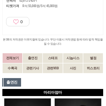
연락처
02)512-2420-1
티켓가격
R석 55,000원/S석 45,000원
0
본 DB의 저작권은 더뮤지컬에 있습니다. 무단 이용시 저작권법 등에 따라 법적 책임을
질 수 있습니다.
전체보기
출연진
스태프
시놉시스
별점
수록곡
관련기사
관련VOD
사진
히스토리
출연진
마리아엄마