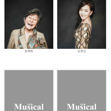
윤복희
강효성