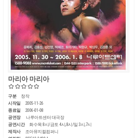
마리아 마리아
구분
창작
시작일
2005-11-26
종료일
2006-01-08
공연장
나루아트센터 대극장
공연시간
화수목 8시/금토 4시,8시/일 3시,7시
제작사
조아뮤지컬컴퍼니