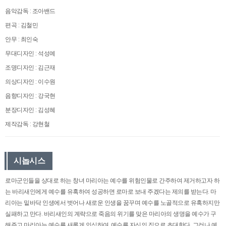
음악감독 : 조아밴드
편곡 : 김철민
안무 : 최인숙
무대디자인 : 석성예
조명디자인 : 김근재
의상디자인 : 이수원
음향디자인 : 강국현
분장디자인 : 김성혜
제작감독 : 강현철
시놉시스
로마군인들을 상대로 하는 창녀 마리아는 예수를 위험인물로 간주하여 제거하고자 하
는 바리새인에게 예수를 유혹하여 성공하면 로마로 보내 주겠다는 제의를 받는다. 마
리아는 밑바닥 인생에서 벗어나 새로운 인생을 꿈꾸며 예수를 노골적으로 유혹하지만
실패하고 만다. 바리새인의 계략으로 죽음의 위기를 맞은 마리아의 생명을 예수가 구
해주고 마리아는 예수를 새롭게 인식하여, 예수를 자신의 집으로 초대한다. 그러나 예