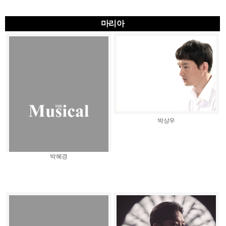
마리아
박상우
박혜경