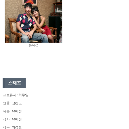
송욱경
스태프
프로듀서 : 최무열
연출 : 성천모
대본 : 유혜정
작사 : 유혜정
작곡 : 차경찬