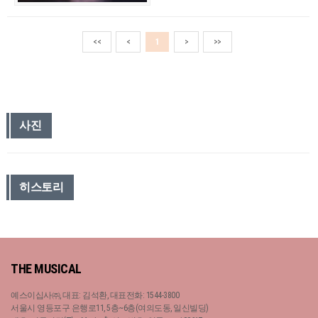
<<
<
1
>
>>
사진
히스토리
THE MUSICAL
예스이십사㈜, 대표: 김석환, 대표전화: 1544-3800
서울시 영등포구 은행로11, 5층~6층(여의도동, 일신빌딩)