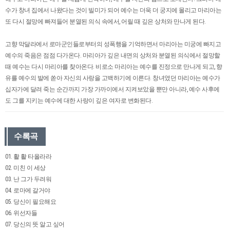
수가 창녀 집에서 나왔다는 것이 빌미가 되어 예수는 더욱 더 궁지에 몰리고 마리아는
또 다시 절망에 빠져들어 분열된 의식 속에서, 어릴 때 깊은 상처와 만나게 된다.
고향 막달라에서 로마군인들로부터의 성폭행을 기억하면서 마리아는 미궁에 빠지고
예수의 죽음은 점점 다가온다. 마리아가 깊은 내면의 상처와 분열된 의식에서 절망할
때 예수는 다시 마리아를 찾아온다. 비로소 마리아는 예수를 진정으로 만나게 되고, 향
유를 예수의 발에 쏟아 자신의 사랑을 고백하기에 이른다. 창녀였던 마리아는 예수가
십자가에 달려 죽는 순간까지 가장 가까이에서 지켜보았을 뿐만 아니라, 예수 사후에
도 그를 지키는 예수에 대한 사랑이 깊은 여자로 변화된다.
수록곡
01. 활 활 타올라라
02. 미친 이 세상
03. 난 그가 두려워
04. 로마에 갈거야
05. 당신이 필요해요
06. 위선자들
07. 당신의 뜻 알고 싶어