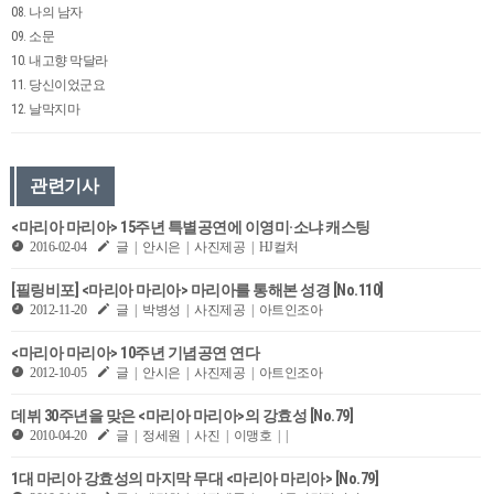
08. 나의 남자
09. 소문
10. 내고향 막달라
11. 당신이었군요
12. 날막지마
관련기사
<마리아 마리아> 15주년 특별공연에 이영미·소냐 캐스팅
2016-02-04
글 | 안시은 | 사진제공 | HJ컬처
[필링비포] <마리아 마리아> 마리아를 통해본 성경 [No.110]
2012-11-20
글 | 박병성 | 사진제공 | 아트인조아
<마리아 마리아> 10주년 기념공연 연다
2012-10-05
글 | 안시은 | 사진제공 | 아트인조아
데뷔 30주년을 맞은 <마리아 마리아>의 강효성 [No.79]
2010-04-20
글 | 정세원 | 사진 | 이맹호 | |
1대 마리아 강효성의 마지막 무대 <마리아 마리아> [No.79]