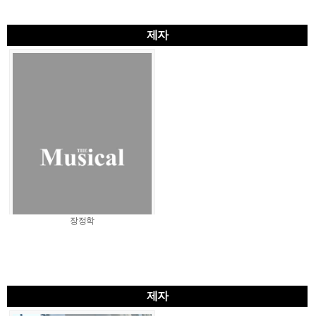
제자
장정학
제자