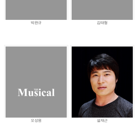
박완규
김태형
오성원
설재근