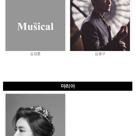
김정훈
김종구
마리아