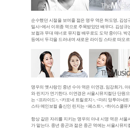
순수했던 시절을 보여줄 젊은 명우 역은 허도영, 김성
밀사>에서 이위종 역으로 주목받았던 배우다. 김성규는
보컬과 무대 매너로 뮤지컬 배우로도 도약 중이다. 박강
등에서 두각을 드러내며 새로운 라이징 스타로 떠오르
명우의 옛사랑인 중년 수아 역은 이연경, 임강희가, 아
와 린지가 연기한다. 이연경은 서울시뮤지컬단 단원으로
는 <프라이드>, <카포네 트릴로지>, <마리 앙투아네
스타 메인보컬 출신인 린지는 <페스트>, <하이스쿨뮤
항상 같은 자리를 지키는 명우의 아내 시영 역은 서울
가 맡는다. 중년 중곤과 젊은 중곤 역에는 서울시뮤