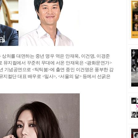
 상처를 대면하는 중년 명우 역은 안재욱, 이건명, 이경준
으로 뮤지컬에서 꾸준히 무대에 서온 안재욱은 <광화문연가>
주년 기념공연으로 <틱틱붐>에 출연 중인 이건명은 풍부한 감
컬단 대표 배우로 <밀사>, <서울의 달> 등에서 선굵은