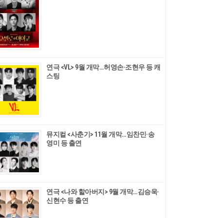
연극 <VL> 9월 개막…허영손·조현우 등 캐
스팅
뮤지컬 <사춘기> 11월 개막…임찬민·송
영미 등 출연
연극 <나와 할아버지> 9월 개막…김승욱·
신현수 등 출연