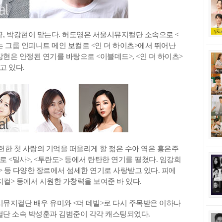
규, 박강현이 맡는다. 허도영은 서울시뮤지컬단 소속으로 <
 그룹 인피니트 메인 보컬로 <인 더 하이츠>에서 뛰어난
현은 안정된 연기를 바탕으로 <이블데드>, <인 더 하이츠>
고 있다.
련한 첫 사랑의 기억을 떠올리게 할 젊은 수아 역은 홍은주
 <밀사>, <투란도> 등에서 탄탄한 연기를 펼쳤다. 임강희
트> 등 다양한 장르에서 섬세한 연기로 사랑받고 있다. 피에
지컬> 등에서 시원한 가창력을 보여준 바 있다.
시뮤지컬단 배우 유미와 <더 데빌>로 다시 주목받은 이하나
지컬단 소속 박성훈과 김범준이 각각 캐스팅되었다.