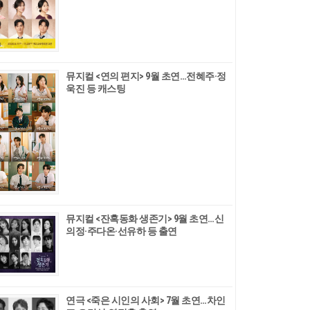
뮤지컬 <연의 편지> 9월 초연…전혜주·정
욱진 등 캐스팅
뮤지컬 <잔혹동화 생존기> 9월 초연…신
의정·주다온·선유하 등 출연
연극 <죽은 시인의 사회> 7월 초연…차인