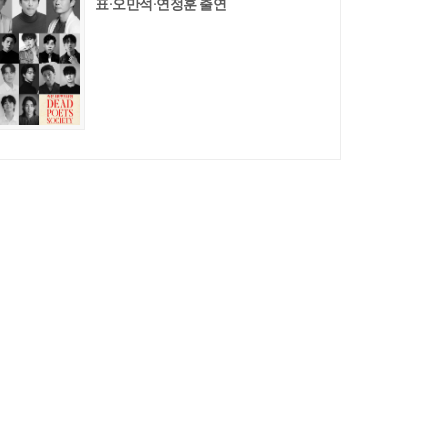
표·오만석·연정훈 출연