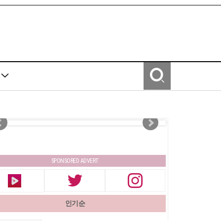
Y
SPONSORED ADVERT
인기순