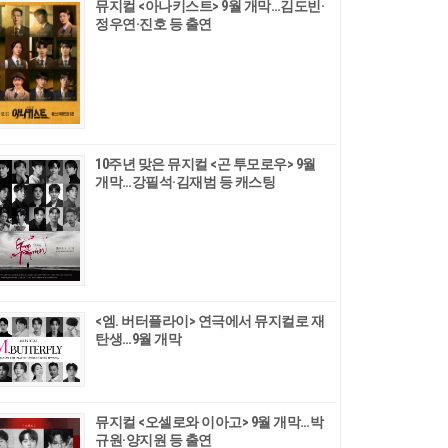
뮤지컬 <아나키스트> 9월 개막…김도빈·
정우연·진호 등 출연
10주년 맞은 뮤지컬 <곤 투모로우> 9월
개막…강필석·김재범 등 캐스팅
<엠. 버터플라이> 연극에서 뮤지컬로 재
탄생…9월 개막
뮤지컬 <오셀로와 이아고> 9월 개막…박
규원·양지원 등 출연