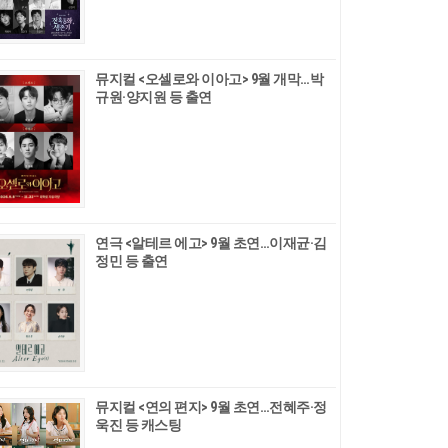
뮤지컬 <오셀로와 이아고> 9월 개막…박
규원·양지원 등 출연
연극 <알테르 에고> 9월 초연…이재균·김
정민 등 출연
뮤지컬 <연의 편지> 9월 초연…전혜주·정
욱진 등 캐스팅