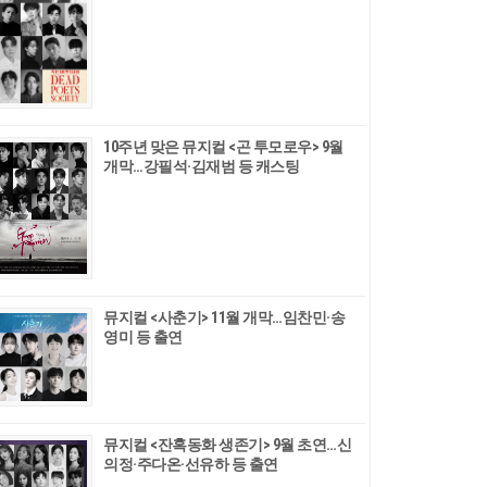
10주년 맞은 뮤지컬 <곤 투모로우> 9월
개막…강필석·김재범 등 캐스팅
뮤지컬 <사춘기> 11월 개막…임찬민·송
영미 등 출연
뮤지컬 <잔혹동화 생존기> 9월 초연…신
의정·주다온·선유하 등 출연