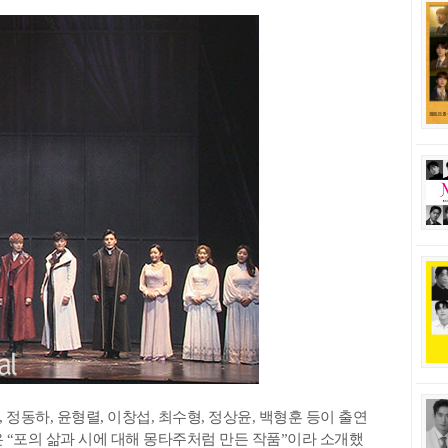
 정동하, 윤형렬, 이창섭, 최수형, 정상윤, 백형훈 등이 출연
 “포의 삶과 시에 대해 몽타주처럼 만든 작품”이라 소개했