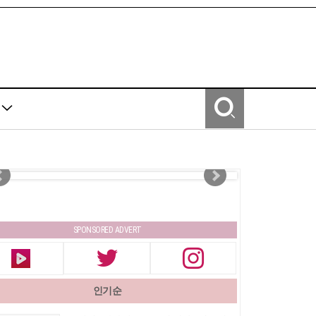
Y
SPONSORED ADVERT
인기순