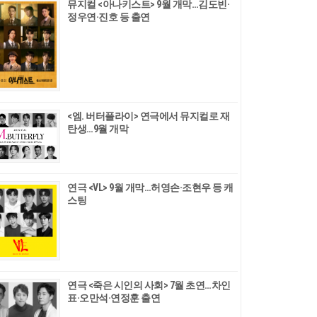
뮤지컬 <아나키스트> 9월 개막…김도빈·
정우연·진호 등 출연
<엠. 버터플라이> 연극에서 뮤지컬로 재
탄생…9월 개막
연극 <VL> 9월 개막…허영손·조현우 등 캐
스팅
연극 <죽은 시인의 사회> 7월 초연…차인
표·오만석·연정훈 출연