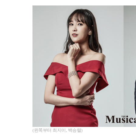
(왼쪽부터 최지이, 백승렬)