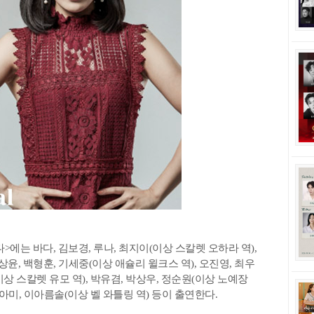
에는 바다, 김보경, 루나, 최지이(이상 스칼렛 오하라 역),
정상윤, 백형훈, 기세중(이상 애슐리 윌크스 역), 오진영, 최우
이상 스칼렛 유모 역), 박유겸, 박상우, 정순원(이상 노예장
 아미, 이아름솔(이상 벨 와틀링 역) 등이 출연한다.