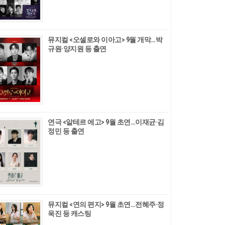
뮤지컬 <오셀로와 이아고> 9월 개막…박
규원·양지원 등 출연
연극 <알테르 에고> 9월 초연…이재균·김
정민 등 출연
뮤지컬 <연의 편지> 9월 초연…전혜주·정
욱진 등 캐스팅