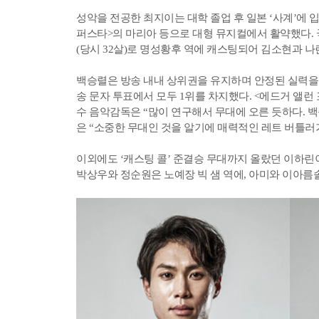
성악을 전공한 최지이는 대학 졸업 후 일본 ‘사계’에 
퍼스타>의 마리아 등으로 대형 뮤지컬에서 활약했다. 국
(당시 32살)로 명성황후 역에 캐스팅되어 김소현과 나
백승렬은 방송 내내 상위권을 유지하며 안정된 실력을 
송 문자 투표에서 모두 1위를 차지했다. <에드거 앨런
수 음악감독은 “많이 연구해서 무대에 오른 듯하다. 
은 “소중한 무대인 것을 알기에 매력적인 레트 버틀러
이외에도 ‘캐스팅 콜’ 준결승 무대까지 올랐던 이하린
박상우와 정순원은 노예장 빅 샘 역에, 아미와 이아름