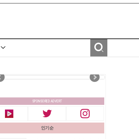
Y
SPONSORED ADVERT
인기순