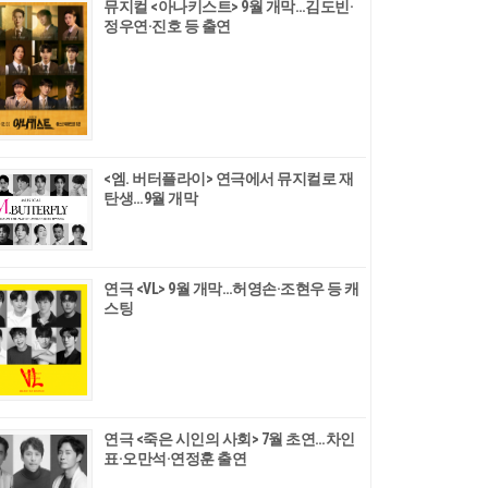
뮤지컬 <아나키스트> 9월 개막…김도빈·
정우연·진호 등 출연
<엠. 버터플라이> 연극에서 뮤지컬로 재
탄생…9월 개막
연극 <VL> 9월 개막…허영손·조현우 등 캐
스팅
연극 <죽은 시인의 사회> 7월 초연…차인
표·오만석·연정훈 출연