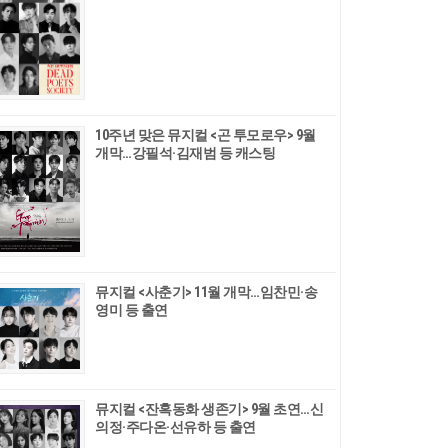
10주년 맞은 뮤지컬 <곤 투모로우> 9월
개막…강필석·김재범 등 캐스팅
뮤지컬 <사춘기> 11월 개막…임찬민·송
영미 등 출연
뮤지컬 <잔혹동화 생존기> 9월 초연…신
의정·주다온·선유하 등 출연