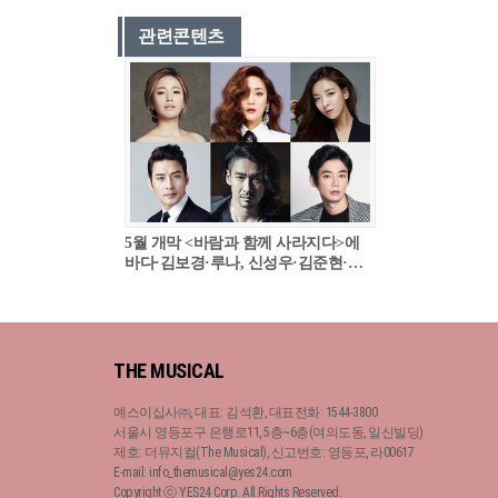
관련콘텐츠
5월 개막 <바람과 함께 사라지다>에
바다·김보경·루나, 신성우·김준현·테
이 남녀 주인공 확정
THE MUSICAL
예스이십사㈜, 대표: 김석환, 대표전화: 1544-3800
서울시 영등포구 은행로11, 5층~6층(여의도동, 일신빌딩)
제호: 더뮤지컬(The Musical), 신고번호: 영등포, 라00617
E-mail: info_themusical@yes24.com
Copyright ⓒ YES24 Corp. All Rights Reserved.