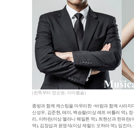
(왼쪽부터 정순원, 이아름솔)
종방과 함께 캐스팅을 마무리한 <바람과 함께 사라지다>
신성우, 김준현, 테이, 백승렬(이상 레트 버틀러 역), 
리, 이하린(이상 멜라니 해밀튼 역), 최현선과 한유란(
역), 김장섭과 윤영석(이상 제럴드 오하라 역), 임진아,