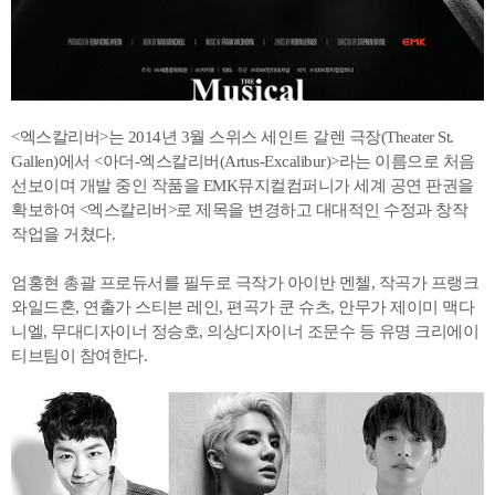
<엑스칼리버>는 2014년 3월 스위스 세인트 갈렌 극장(Theater St.
Gallen)에서 <아더-엑스칼리버(Artus-Excalibur)>라는 이름으로 처음
선보이며 개발 중인 작품을 EMK뮤지컬컴퍼니가 세계 공연 판권을
확보하여 <엑스칼리버>로 제목을 변경하고 대대적인 수정과 창작
작업을 거쳤다.
엄홍현 총괄 프로듀서를 필두로 극작가 아이반 멘첼, 작곡가 프랭크
와일드혼, 연출가 스티븐 레인, 편곡가 쿤 슈츠, 안무가 제이미 맥다
니엘, 무대디자이너 정승호, 의상디자이너 조문수 등 유명 크리에이
티브팀이 참여한다.