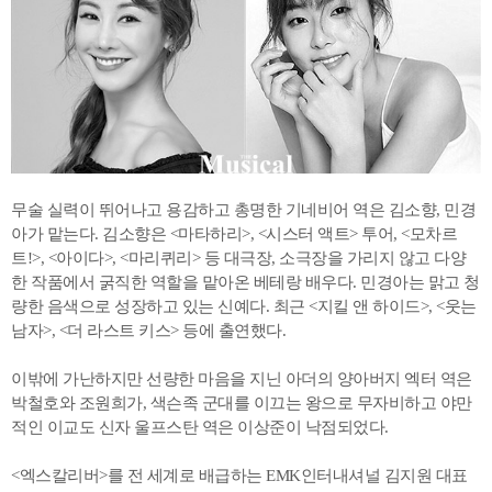
무술 실력이 뛰어나고 용감하고 총명한 기네비어 역은 김소향, 민경
아가 맡는다. 김소향은 <마타하리>, <시스터 액트> 투어, <모차르
트!>, <아이다>, <마리퀴리> 등 대극장, 소극장을 가리지 않고 다양
한 작품에서 굵직한 역할을 맡아온 베테랑 배우다. 민경아는 맑고 청
량한 음색으로 성장하고 있는 신예다. 최근 <지킬 앤 하이드>, <웃는
남자>, <더 라스트 키스> 등에 출연했다.
이밖에 가난하지만 선량한 마음을 지닌 아더의 양아버지 엑터 역은
박철호와 조원희가, 색슨족 군대를 이끄는 왕으로 무자비하고 야만
적인 이교도 신자 울프스탄 역은 이상준이 낙점되었다.
<엑스칼리버>를 전 세계로 배급하는 EMK인터내셔널 김지원 대표