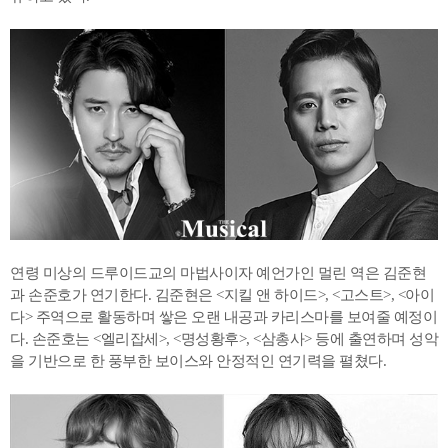
연령 미상의 드루이드교의 마법사이자 예언가인 멀린 역은 김준현
과 손준호가 연기한다. 김준현은 <지킬 앤 하이드>, <고스트>, <아이
다> 주역으로 활동하며 쌓은 오랜 내공과 카리스마를 보여줄 예정이
다. 손준호는 <엘리잡세>, <명성황후>, <삼총사> 등에 출연하며 성악
을 기반으로 한 풍부한 보이스와 안정적인 연기력을 펼쳤다.