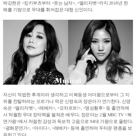
박강현은 <킹키부츠부터 <웃는 남자>, <엘리자벳>까지 2018년 한
해를 기량으로 무대를 휘어잡은 대형 신인이다.
자신이 적법한 후계자라 생각하고 이복동생 아더왕으로부터 그 지
위를 찬탈하려는 모르가나 역은 신영숙과 장은아가 연기한다. 신영
숙은 <엘리자벳>, <레베카>, <모차르트!>, <명성황후> 등 출연작에
서 탁월한 무대 장악력을 펼쳐온 배우다. 장은아는 2월 MBC TV <복
면가왕>에서 처절한 감성과 독보적 고음으로 94대 가왕으로 올랐다.
<광화문연가>, <아이다>, <레베카> 등에 출연하며 두터운 팬층을 보
유하고 있다.