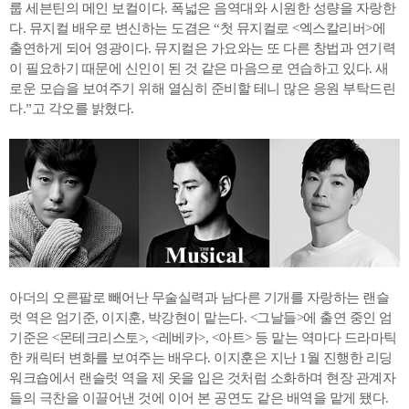
룹 세븐틴의 메인 보컬이다. 폭넓은 음역대와 시원한 성량을 자랑한
다. 뮤지컬 배우로 변신하는 도겸은 “첫 뮤지컬로 <엑스칼리버>에
출연하게 되어 영광이다. 뮤지컬은 가요와는 또 다른 창법과 연기력
이 필요하기 때문에 신인이 된 것 같은 마음으로 연습하고 있다. 새
로운 모습을 보여주기 위해 열심히 준비할 테니 많은 응원 부탁드린
다.”고 각오를 밝혔다.
아더의 오른팔로 빼어난 무술실력과 남다른 기개를 자랑하는 랜슬
럿 역은 엄기준, 이지훈, 박강현이 맡는다. <그날들>에 출연 중인 엄
기준은 <몬테크리스토>, <레베카>, <아트> 등 맡는 역마다 드라마틱
한 캐릭터 변화를 보여주는 배우다. 이지훈은 지난 1월 진행한 리딩
워크숍에서 랜슬럿 역을 제 옷을 입은 것처럼 소화하며 현장 관계자
들의 극찬을 이끌어낸 것에 이어 본 공연도 같은 배역을 맡게 됐다.