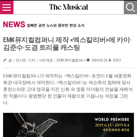
EMK뮤지컬컴퍼니 제작 <엑스칼리버>에 카이·
김준수·도겸 트리플 캐스팅
글 | 안시은 기자 | 사진제공 | EMK뮤지컬컴퍼니
2019-02-28
8,923
EMK뮤지컬컴퍼니가 제작하는 <엑스칼리버> 초연이 6월 세종문화
회관 대극장에서 개막한다. <엑스칼리버>는 색슨족의 침략에 맞서
혼란스러운 고대 영국을 지킨 신화 속 영웅 아더왕의 전설을 재해석
한 작품이다. 평범했던 한 인물이 제왕으로 거듭나는 여정을 그린
다.