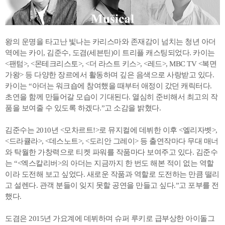
왕의 운명을 타고난 빛나는 카리스마와 존재감이 넘치는 청년 아더
역에는 카이, 김준수, 도겸(세븐틴)이 트리플 캐스팅되었다. 카이는
<팬텀>, <몬테크리스토>, <더 라스트 키스>, <레드>, MBC TV <복면
가왕> 등 다양한 장르에서 활동하며 깊은 음색으로 사랑받고 있다.
카이는 “아더는 워크숍에 참여했을 때부터 애정이 갔던 캐릭터다.
초연을 함께 만들어갈 모습이 기대된다. 열심히 준비해서 최고의 작
품을 보여줄 수 있도록 하겠다.”고 소감을 밝혔다.
김준수는 2010년 <모차르트!>로 뮤지컬에 데뷔한 이후 <엘리자벳>,
<드라큘라>, <데스노트>, <도리안 그레이> 등 출연작마다 무대 매너
와 탁월한 가창력으로 티켓 파워를 작품마다 보여주고 있다. 김준수
는 “<엑스칼리버>의 아더는 지금까지 한 번도 해본 적이 없는 역할
이라 도전해 보고 싶었다. 새로운 작품과 역할로 도전하는 만큼 떨리
고 설렌다. 관객 분들이 잊지 못할 공연을 만들고 싶다.”고 포부를 전
했다.
도겸은 2015년 가요계에 데뷔하며 슈퍼 루키로 급부상한 아이돌그