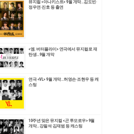
뮤지컬 <아나키스트> 9월 개막…김도빈·
정우연·진호 등 출연
<엠. 버터플라이> 연극에서 뮤지컬로 재
탄생…9월 개막
연극 <VL> 9월 개막…허영손·조현우 등 캐
스팅
10주년 맞은 뮤지컬 <곤 투모로우> 9월
개막…강필석·김재범 등 캐스팅