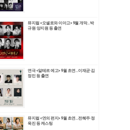
뮤지컬 <오셀로와 이아고> 9월 개막…박
규원·양지원 등 출연
연극 <알테르 에고> 9월 초연…이재균·김
정민 등 출연
뮤지컬 <연의 편지> 9월 초연…전혜주·정
욱진 등 캐스팅