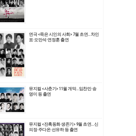
연극 <죽은 시인의 사회> 7월 초연…차인
표·오만석·연정훈 출연
뮤지컬 <사춘기> 11월 개막…임찬민·송
영미 등 출연
뮤지컬 <잔혹동화 생존기> 9월 초연…신
의정·주다온·선유하 등 출연