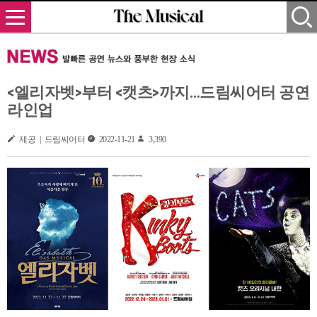
<엘리자벳>부터 <캣츠>까지…드림씨어터 공연
라인업
제공 | 드림씨어터
2022-11-21
3,390