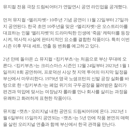
뮤지컬 전용 극장 드림씨어터가 연말연시 공연 라인업을 공개했다.
먼저 뮤지컬 <엘리자벳> 10주년 기념 공연이 11월 22일부터 27일까
지 공연된다. 한국 초연 10주년을 맞은 <엘리자벳>은 오스트리아를
대표하는 인물 '엘리자벳'의 드라마틱한 인생에 '죽음' 캐릭터를 등장
시켜, 역사적 사실에 판타지적인 요소를 결합한 작품이다. 특히 이번
시즌 이후 무대 세트, 연출 등 변화를 예고하고 있다.
2년 만에 돌아온 쇼 뮤지컬 <킹키부츠>는 처음으로 부산 무대에 오
른다. <킹키부츠>는 크리스마스 시즌인 12월 24일부터 2023년 1월 1
일까지 8회 공연하며, 프로덕션 사상 첫 지역 투어의 마지막 일정을
부산에서 마무리한다. 1979년 영국 노샘프턴의 신발 공장 실화를 바
탕으로 한 <킹키부츠>는 폐업 위기의 구두공장을 물려받은 찰리가
편견과 억압에 맞서는 여장남자 롤라를 만나 회사를 살리는 과정을
유쾌하고 화려하게 표현한 작품이다.
뮤지컬 <캣츠> 오리지널 내한 공연도 드림씨어터에 온다. 2023년 1
월 6일부터 15일까지 공연되는 <캣츠>는 5년 만에 작품 본연의 매력
을 살린 오리지널 연출과 함께 부산에서 한국 관객을 만난다.