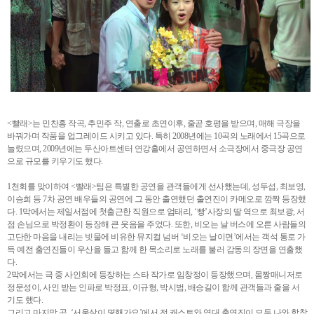
<빨래>는 민찬홍 작곡, 추민주 작, 연출로 초연이후, 줄곧 호평을 받으며, 매해 극장을
바꿔가며 작품을 업그레이드 시키고 있다. 특히 2008년에는 10곡의 노래에서 15곡으로
늘렸으며, 2009년에는 두산아트센터 연강홀에서 공연하면서 소극장에서 중극장 공연
으로 규모를 키우기도 했다.
1천회를 맞이하여 <빨래>팀은 특별한 공연을 관객들에게 선사했는데, 성두섭, 최보영,
이승희 등 7차 공연 배우들의 공연에 그 동안 출연했던 출연진이 카메오로 깜짝 등장했
다. 1막에서는 제일서점에 첫출근한 직원으로 엄태리, ‘빵’사장의 딸 역으로 최보광, 서
점 손님으로 박정환이 등장해 큰 웃음을 주었다. 또한, 비오는 날 버스에 오른 사람들의
고단한 마음을 내리는 빗물에 비유한 뮤지컬 넘버 ‘비오는 날이면’에서는 객석 통로 가
득 예전 출연진들이 우산을 들고 함께 한 목소리로 노래를 불러 감동의 장면을 연출했
다.
2막에서는 극 중 사인회에 등장하는 스타 작가로 임창정이 등장했으며, 몸짱매니저로
정문성이, 사인 받는 인파로 박정표, 이규형, 박시범, 배승길이 함께 관객들과 줄을 서
기도 했다.
그리고 마지막 곡, ‘서울살이 몇핸가요’에서 전 캐스트와 역대 출연진이 모두 나와 합창