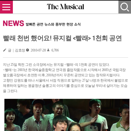
빨래 천번 했어요! 뮤지컬 <빨래> 1천회 공연
글 | 김효정
2010-07-28
6,706
지난 25일 학전 그린 소극장에서는 뮤지컬 <빨래>의 1천회 공연이 있었다.
<빨래>는 2003년 한국에술종합학교 연극원 졸업작품으로 시작해서 2005년 국립극장
별오름극장에서 초연한 이후, 2010년까지 꾸준히 공연되고 있는 창작뮤지컬이다.
고향인 강원도를 떠나 서울에서 서점 직원으로 일하는 27살 나영과 한국에서 불법으로
체류하며 일하는 몽골청년 솔롱고의 이야기를 중심으로 오늘날 우리네 살아가는 모습
을 그린다.