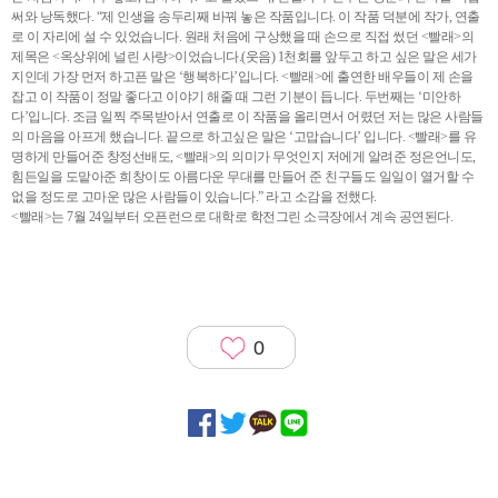
써와 낭독했다. “제 인생을 송두리째 바꿔 놓은 작품입니다. 이 작품 덕분에 작가, 연출
로 이 자리에 설 수 있었습니다. 원래 처음에 구상했을 때 손으로 직접 썼던 <빨래>의
제목은 <옥상위에 널린 사랑>이었습니다.(웃음) 1천회를 앞두고 하고 싶은 말은 세가
지인데 가장 먼저 하고픈 말은 ‘행복하다’입니다. <빨래>에 출연한 배우들이 제 손을
잡고 이 작품이 정말 좋다고 이야기 해줄 때 그런 기분이 듭니다. 두번째는 ‘미안하
다’입니다. 조금 일찍 주목받아서 연출로 이 작품을 올리면서 어렸던 저는 많은 사람들
의 마음을 아프게 했습니다. 끝으로 하고싶은 말은 ‘고맙습니다’ 입니다. <빨래>를 유
명하게 만들어준 창정선배도, <빨래>의 의미가 무엇인지 저에게 알려준 정은언니도,
힘든일을 도맡아준 희창이도 아름다운 무대를 만들어 준 친구들도 일일이 열거할 수
없을 정도로 고마운 많은 사람들이 있습니다.” 라고 소감을 전했다.
<빨래>는 7월 24일부터 오픈런으로 대학로 학전그린 소극장에서 계속 공연된다.
0