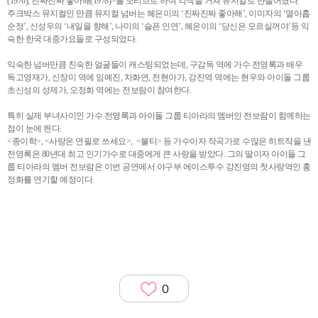
(1976), 진짜진짜 좋아해(1978)>를 모티브로 하여 각색을 거쳐 뮤지컬로 만들어졌다.
주크박스 뮤지컬인 만큼 뮤지컬 넘버는 혜은이의 ‘진짜진짜 좋아해’, 이미자의 ‘열아홉
순정’, 신성우의 ‘내일을 향해’, 나미의 ‘슬픈 인연’, 혜은이의 ‘당신은 모르실꺼야’등 익
숙한 한국 대중가요들로 구성되었다.
익숙한 넘버만큼 친숙한 얼굴들이 캐스팅되었는데, 구감독 역에 가수 전영록과 배우
독고영재가, 신장미 역에 임예진, 차화연, 전현아가, 강진역 역에는 현우와 아이돌 그룹
초신성의 성제가, 오정화 역에는 전보람이 참여한다.
특히 실제 부녀사이인 가수 전영록과 아이돌 그룹 티아라의 멤버인 전보람이 함께하는
점이 눈에 띈다.
<종이학>, <사랑은 연필로 쓰세요>, <불티> 등 가수이자 작곡가로 수많은 히트작을 낸
전영록은 80년대 최고 인기가수로 대중에게 큰 사랑을 받았다. 그의 딸이자 아이들 그
룹 티아라의 멤버 전보람은 이번 공연에서 야구부 에이스투수 강진영의 첫사랑역인 홍
정화를 연기할 예정이다.
0