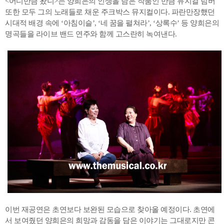
<어디만큼 왔니>는 양희은의 인생을 담은 작품인 만큼 뮤지컬 넘버
또한 모두 그의 노래들로 채운 주크박스 뮤지컬이다. 파란만장했던
시대적 배경 속에 ‘아침이슬’, ‘네 꿈을 펼쳐라’, ‘상록수’ 등 양희은의
명곡들을 라이브 밴드 연주와 함께 고스란히 녹여낸다.
이번 재공연은 초연보다 보완된 모습으로 찾아올 예정이다. 초연에
서 보여줬던 양희은의 희망과 감동을 담은 이야기는 그대로지만 콘