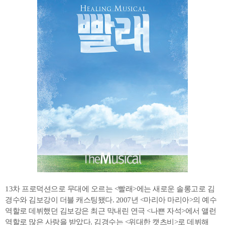
13차 프로덕션으로 무대에 오르는 <빨래>에는 새로운 솔롱고로 김
경수와 김보강이 더블 캐스팅됐다. 2007년 <마리아 마리아>의 예수
역할로 데뷔했던 김보강은 최근 막내린 연극 <나쁜 자석>에서 앨런
역할로 많은 사랑을 받았다. 김경수는 <위대한 캣츠비>로 데뷔해