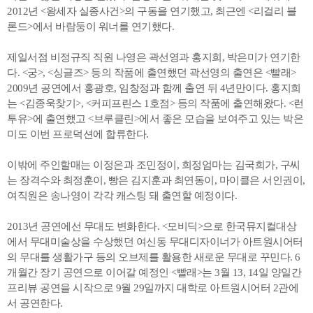
2012년 <왕세자 실종사건>의 구동을 연기했고, 최근엔 <리걸리 블
론드>에서 바람둥이 워너를 연기했다.
제일서점 비정규직 직원 나영은 곽선영과 홍지희, 박은미가 연기한
다. <궁>, <싱글즈> 등의 작품에 출연했던 곽선영의 출연은 <빨래>
2009년 공연에서 홍광호, 임창정과 함께 출연 뒤 4년만이다. 홍지희
는 <김종욱찾기>, <커피프린스 1호점> 등의 작품에 출연해왔다. <런
투유>에 출연했고 <브루클린>에서 좋은 모습을 보여주고 있는 박은
미도 이번 프로덕션에 합류한다.
이밖에 주인할매는 이정은과 조민정이, 희정엄마는 김국희가, 구씨
는 장격수와 최정훈이, 빵은 김지훈과 최연동이, 마이클은 서인권이,
여직원은 송나영이 각각 캐스팅 돼 출연할 예정이다.
2013년 공연에선 무대도 변화한다. <모비딕>으로 한국뮤지컬대상
에서 무대미술상을 수상했던 여신동 무대디자이너가 아트원시어터
의 무대를 생활가구 등의 오브제를 활용한 새로운 무대로 꾸민다. 6
개월간 장기 공연으로 이어갈 예정인 <빨래>는 3월 13, 14일 양일간
프리뷰 공연을 시작으로 9월 29일까지 대학로 아트원시어터 2관에
서 공연한다.