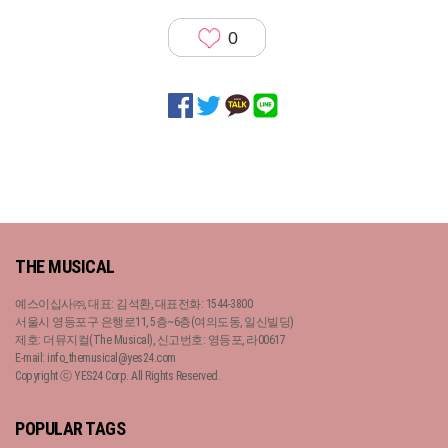
0
THE MUSICAL
예스이십사㈜, 대표: 김석환, 대표전화: 1544-3800
서울시 영등포구 은행로11, 5층~6층(여의도동, 일신빌딩)
제호: 더뮤지컬(The Musical), 신고번호: 영등포, 라00617
E-mail: info_themusical@yes24.com
Copyright ⓒ YES24 Corp. All Rights Reserved.
POPULAR TAGS