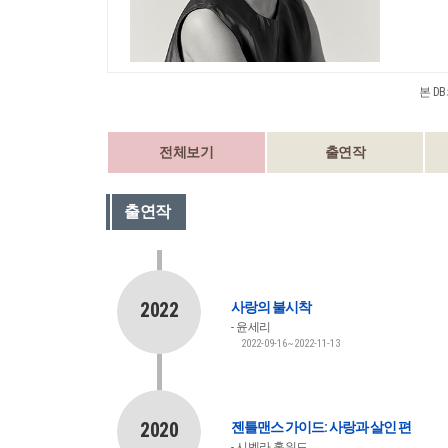
본 D
전체보기
출연작
출연작
2022
사랑의 불시착
윤세리
2022-09-16~2022-11-13
2020
젠틀맨스 가이드: 사랑과 살인 편
시벨라 홀워드