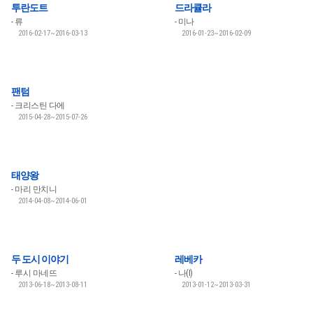
투란도트
드라큘라
류
미나
2016-02-17~2016-03-13
2016-01-23~2016-02-09
팬텀
크리스틴 다에
2015-04-28~2015-07-26
태양왕
마리 만치니
2014-04-08~2014-06-01
두 도시 이야기
레베카
루시 마네뜨
나(I)
2013-06-18~2013-08-11
2013-01-12~2013-03-31