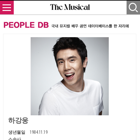
하강웅
생년월일
1984.11.19
소속사