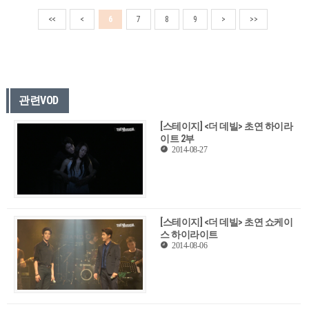
<<
<
6
7
8
9
>
>>
관련VOD
[스테이지] <더 데빌> 초연 하이라
이트 2부
2014-08-27
[스테이지] <더 데빌> 초연 쇼케이
스 하이라이트
2014-08-06