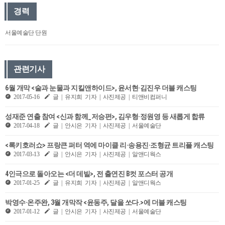
경력
서울예술단 단원
관련기사
6월 개막 <술과 눈물과 지킬앤하이드>, 윤서현·김진우 더블 캐스팅
2017-05-16
글 | 유지희 기자 | 사진제공 | 티앤비컴퍼니
성재준 연출 참여 <신과 함께_저승편>, 김우형·정원영 등 새롭게 합류
2017-04-18
글 | 안시은 기자 | 사진제공 | 서울예술단
<록키호러쇼> 프랑큰 퍼터 역에 마이클 리·송용진·조형균 트리플 캐스팅
2017-03-13
글 | 안시은 기자 | 사진제공 | 알앤디웍스
4인극으로 돌아오는 <더 데빌>, 전 출연진 B컷 포스터 공개
2017-01-25
글 | 유지희 기자 | 사진제공 | 알앤디웍스
박영수·온주완, 3월 개막작 <윤동주, 달을 쏘다.>에 더블 캐스팅
2017-01-12
글 | 안시은 기자 | 사진제공 | 서울예술단