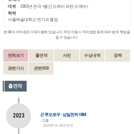
데뷔
2003년 연극 <빨간 도깨비 파란 도깨비>
학력
서울예술대학교 연기과 졸업
본 DB의 저작권은 더뮤지컬에 있습니다. 무단 이용시 저작권법 등에 따라 법적 책임을
질 수 있습니다.
전체보기
출연작
사진
수상내역
경력
관련기사
관련VOD
출연작
2023
곤 투모로우 - 삼일천하 1884
고종
2023-08-10~2023-10-22