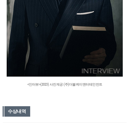
<인터뷰>(2023) 사진제공 (주)더블케이엔터테인먼트
수상내역