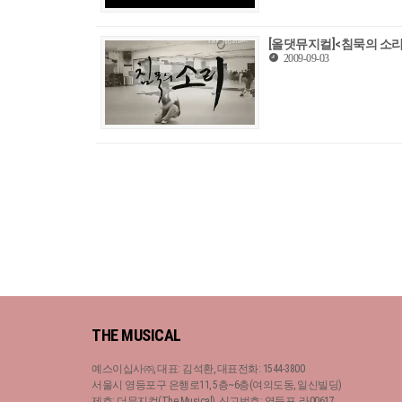
[올댓뮤지컬]<침묵의 소리>
2009-09-03
THE MUSICAL
예스이십사㈜, 대표: 김석환, 대표전화: 1544-3800
서울시 영등포구 은행로11, 5층~6층(여의도동, 일신빌딩)
제호: 더뮤지컬(The Musical), 신고번호: 영등포, 라00617