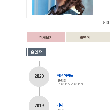
본 D
전체보기
출연작
출연작
2020
작은 아씨들
출연진
2020-11-24~2020-12-20
2019
애니
릴리