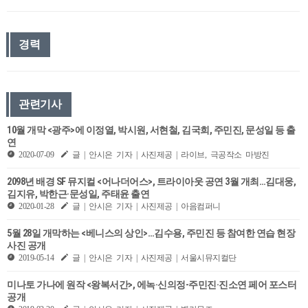
경력
관련기사
10월 개막 <광주>에 이정열, 박시원, 서현철, 김국희, 주민진, 문성일 등 출
연
2020-07-09
글 | 안시은 기자 | 사진제공 | 라이브, 극공작소 마방진
2098년 배경 SF 뮤지컬 <어나더어스>, 트라이아웃 공연 3월 개최…김대웅,
김지유, 박한근·문성일, 주태윤 출연
2020-01-28
글 | 안시은 기자 | 사진제공 | 아음컴퍼니
5월 28일 개막하는 <베니스의 상인>…김수용, 주민진 등 참여한 연습 현장
사진 공개
2019-05-14
글 | 안시은 기자 | 사진제공 | 서울시뮤지컬단
미나토 가나에 원작 <왕복서간>, 에녹·신의정-주민진·진소연 페어 포스터
공개