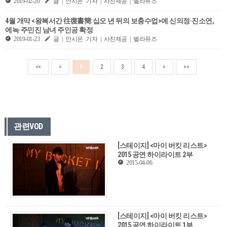
2019-02-20
글 | 안시은 기자 | 사진제공 | 벨라뮤즈
4월 개막 <왕복서간 往復書簡:십오 년 뒤의 보충수업>에 신의정·진소연,
에녹·주민진 남녀 주인공 확정
2019-01-23
글 | 안시은 기자 | 사진제공 | 벨라뮤즈
<<
<
1
2
3
4
>
>>
관련VOD
[스테이지] <마이 버킷 리스트>
2015 공연 하이라이트 2부
2015-04-06
[스테이지] <마이 버킷 리스트>
2015 공연 하이라이트 1부