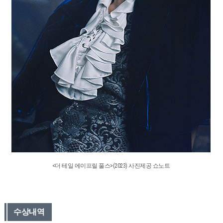
<더 테일 에이프릴 풀스>(2023) 사진제공 쇼노트
수상내역