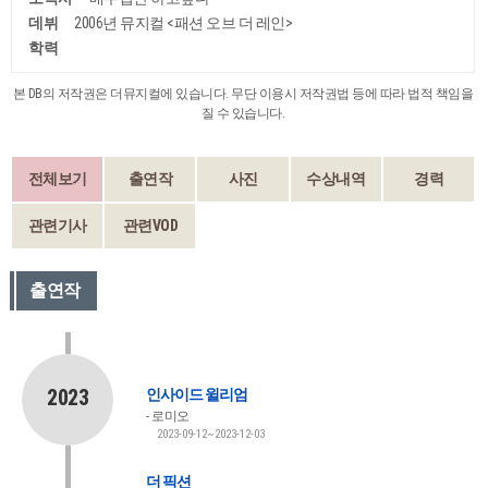
데뷔
2006년 뮤지컬 <패션 오브 더 레인>
학력
본 DB의 저작권은 더뮤지컬에 있습니다. 무단 이용시 저작권법 등에 따라 법적 책임을
질 수 있습니다.
전체보기
출연작
사진
수상내역
경력
관련기사
관련VOD
출연작
2023
인사이드 윌리엄
로미오
2023-09-12~2023-12-03
더 픽션