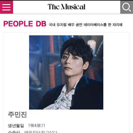
주민진
생년월일
1984.08.11
소속사
배우집단 하고싶다