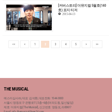
[커버스토리] 더뮤지컬 5월호(140
호) 표지 티저
2015-04-13
<<
<
1
2
3
4
5
>
>>
THE MUSICAL
예스이십사㈜, 대표: 김석환, 대표전화: 1544-3800
서울시 영등포구 은행로11, 5층~6층(여의도동, 일신빌딩)
제호: 더뮤지컬(The Musical), 신고번호: 영등포, 라00617
E-mail: info_themusical@yes24.com