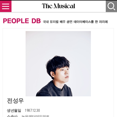
전성우
생년월일
1987.12.30
소속사
높은엔터테인먼트