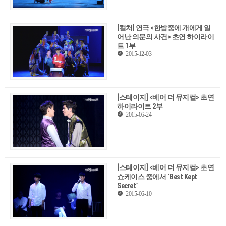
[컬처] 연극 <한밤중에 개에게 일
어난 의문의 사건> 초연 하이라이
트 1부
2015-12-03
[스테이지] <베어 더 뮤지컬> 초연
하이라이트 2부
2015-06-24
[스테이지] <베어 더 뮤지컬> 초연
쇼케이스 중에서 `Best Kept
Secret`
2015-06-10