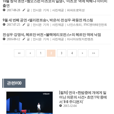
10월 창작 초연 <혐오스런 마츠코의 일생>, ‘마츠코’ 역에 박혜나·아이비
출연
2017-08-28
글 | 안시은 기자 | 사진제공 | 파파프로덕션
9월 세 번째 공연 <엘리펀트송>, 박은석·전성우·곽동연 캐스팅
2017-07-25
글 | 안시은 기자 | 사진제공 | 나인스토리, FNC엔터테인먼트
전성우·강영석, 헤르만 버전 <블랙메리포핀스>의 헤르만 역에 낙점
2016-09-12
글 | 안시은 기자 | 사진제공 | 아시아브릿지컨텐츠
<<
<
1
2
3
4
>
>>
관련VOD
[컬처] 연극 <한밤중에 개에게 일
어난 의문의 사건> 초연 1막 중에
서`8-B 주디편지`
2015-12-04