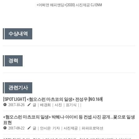
<어쩌면 해피엔딩>(2020) 사진제공 CJ ENM
수상내역
경력
관련기사
[SPOTLIGHT] <혐오스런 마츠코의 일생> 전성우 [NO.169]
2017-10-26
글 | 배경희 | 사진 | 표기식 | |
<혐오스런 마츠코의 일생> 박혜나·아이비 등 컨셉 사진 공개…꽃으로 일생
표현
2017-09-22
글 | 안시은 기자 | 사진제공 | 파파프로덕션