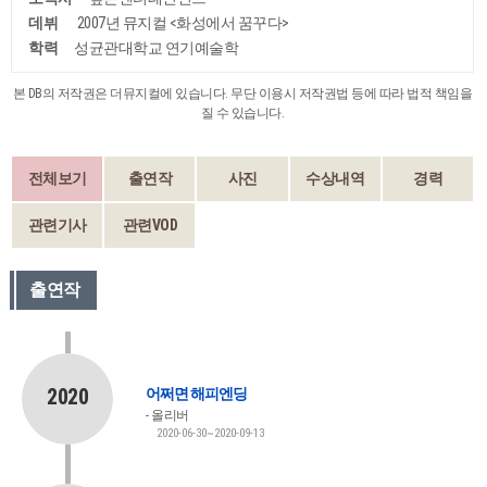
데뷔
2007년 뮤지컬 <화성에서 꿈꾸다>
학력
성균관대학교 연기예술학
본 DB의 저작권은 더뮤지컬에 있습니다. 무단 이용시 저작권법 등에 따라 법적 책임을
질 수 있습니다.
전체보기
출연작
사진
수상내역
경력
관련기사
관련VOD
출연작
2020
어쩌면 해피엔딩
올리버
2020-06-30~2020-09-13