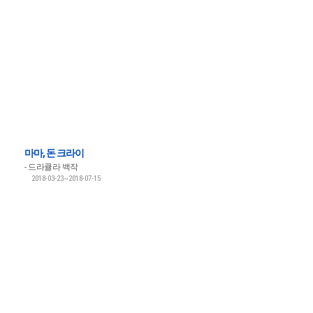
마마, 돈 크라이
드라큘라 백작
2018-03-23~2018-07-15