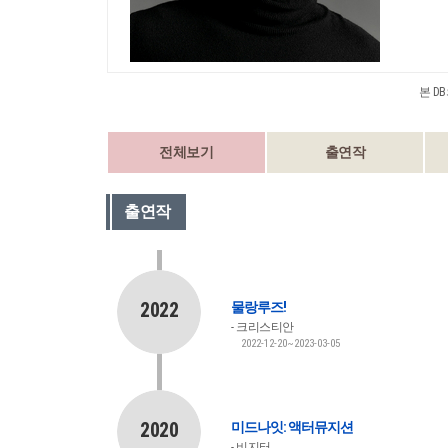
본 D
전체보기
출연작
출연작
2022
물랑루즈!
크리스티안
2022-12-20~2023-03-05
2020
미드나잇: 액터뮤지션
비지터