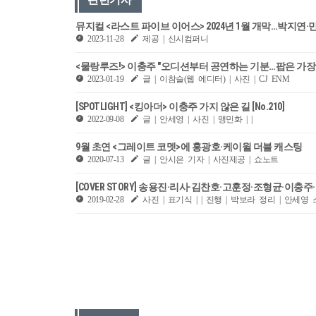
뮤지컬 <라스트 파이브 이어스> 2024년 1월 개막…박지연
2023-11-28
제공 | 신시컴퍼니
<물랑루즈!> 이충주 "오디션부터 공연하는 기분…팝은 가장 
2023-01-19
글 | 이참슬(웹 에디터) | 사진 | CJ ENM
[SPOTLIGHT] <킹아더> 이충주 가지 않은 길 [No.210]
2022-09-08
글 | 안세영 | 사진 | 맹민화 | |
9월 초연 <그레이트 코멧>에 홍광호·케이윌 더블 캐스팅
2020-07-13
글 | 안시은 기자 | 사진제공 | 쇼노트
[COVER STORY] 송용진·리사·김찬호·고훈정·조형균·이충주
2019-02-28
사진 | 표기식 | | 진행 | 박보라 정리 | 안세영