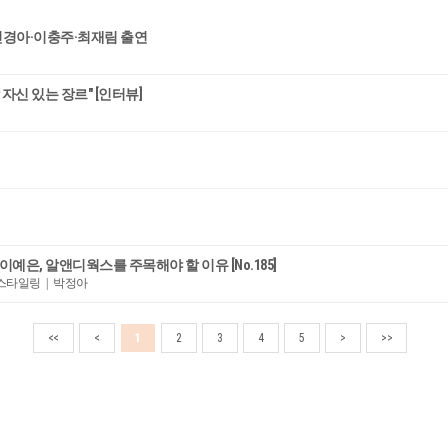
·민경아·이충주·최재림 출연
자신 있는 장르" [인터뷰]
·이예은, 알앤디웍스를 주목해야 할 이유 [No.185]
 스타일링 | 박정아
<<
<
1
2
3
4
5
>
>>