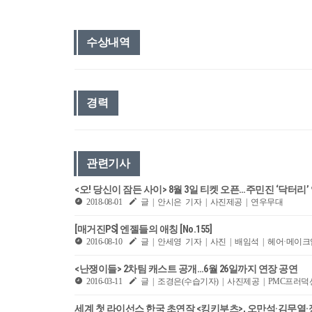
수상내역
경력
관련기사
<오! 당신이 잠든 사이> 8월 3일 티켓 오픈…주민진 ‘닥터리’
2018-08-01
글 | 안시은 기자 | 사진제공 | 연우무대
[매거진PS] 엔젤들의 애칭 [No.155]
2016-08-10
글 | 안세영 기자 | 사진 | 배임석 | 헤어·메이크
<난쟁이들> 2차팀 캐스트 공개…6월 26일까지 연장 공연
2016-03-11
글 | 조경은(수습기자) | 사진제공 | PMC프러덕
세계 첫 라이선스 한국 초연작 <킹키부츠>, 오만석·김무열