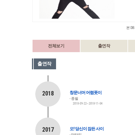
본 D
전체보기
출연작
출연작
2018
창문너머 어렴풋이
종필
2018-09-22~2018-11-04
2017
오! 당신이 잠든 사이
닥터리