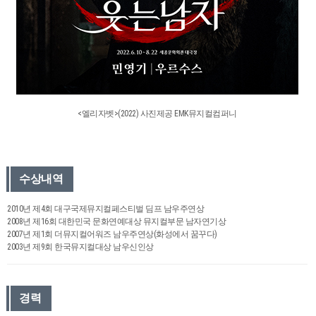
<엘리자벳>(2022) 사진제공 EMK뮤지컬컴퍼니
수상내역
2010년 제4회 대구국제뮤지컬페스티벌 딤프 남우주연상
2008년 제16회 대한민국 문화연예대상 뮤지컬부문 남자연기상
2007년 제1회 더뮤지컬어워즈 남우주연상(화성에서 꿈꾸다)
2003년 제9회 한국뮤지컬대상 남우신인상
경력