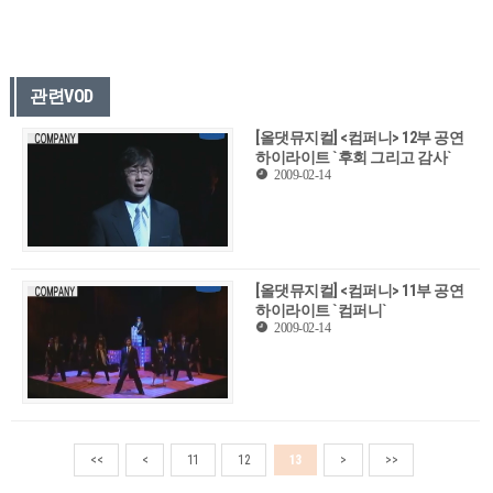
관련VOD
[올댓뮤지컬] <컴퍼니> 12부 공연
하이라이트 `후회 그리고 감사`
2009-02-14
[올댓뮤지컬] <컴퍼니> 11부 공연
하이라이트 `컴퍼니`
2009-02-14
<<
<
11
12
13
>
>>