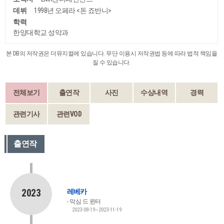
데뷔
1998년 오페라 <돈 죠반니>
학력
한양대학교 성악과
본 DB의 저작권은 더뮤지컬에 있습니다. 무단 이용시 저작권법 등에 따라 법적 책임을
질 수 있습니다.
전체보기
출연작
사진
수상내역
경력
관련기사
관련VOD
출연작
2023
레베카
막심 드 윈터
2023-08-19~2023-11-19