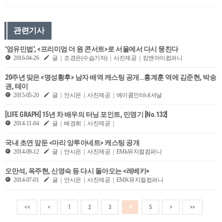
관련기사
'엄유민법', <프리미엄 더 원 콘서트>로 서울에서 다시 뭉친다
2016-04-26
글 | 조경은(수습기자) | 사진제공 | 킹앤아이컴퍼니
20주년 맞은 <명성황후> 남자 배역 캐스팅 공개…홍계훈 역에 김준현, 박송
권, 테이
2015-05-20
글 | 안시은 | 사진제공 | 에이콤인터내셔날
[​LIFE GRAPH] 15년 차 배우의 터닝 포인트, 민영기 [No.132]
2014-11-04
글 | 배경희 | 사진제공 |
국내 초연 앞둔 <마리 앙투아네트> 캐스팅 공개
2014-09-12
글 | 안시은 | 사진제공 | EMk뮤지컬컴퍼니
오만석, 옥주현, 신영숙 등 다시 돌아오는 <레베카>
2014-07-01
글 | 안시은 | 사진제공 | EMK뮤지컬컴퍼니
<<
<
1
2
3
4
5
>
>>