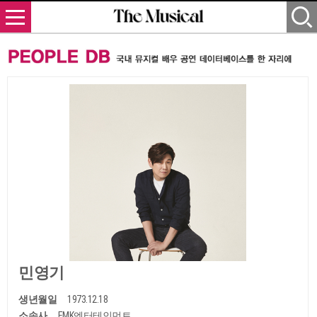
민영기
생년월일
1973.12.18
소속사
EMK엔터테인먼트