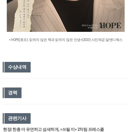
< HOPE(호프): 읽히지 않은 책과 읽히지 않은 인생>(2023) 사진제공 알앤디웍스
수상내역
경력
관련기사
현장| 한층 더 유연하고 섬세하게, <쓰릴 미> 2차팀 프레스콜