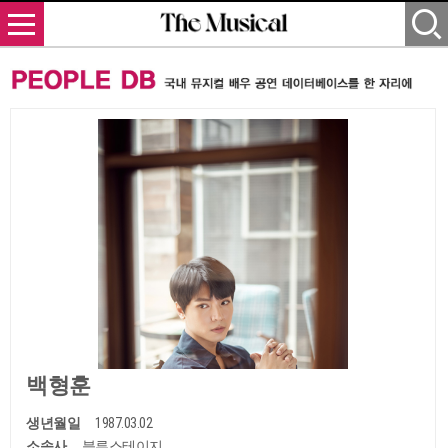
백형훈
생년월일
1987.03.02
소속사
블루스테이지