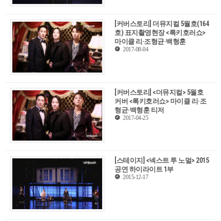
[커버스토리] 더뮤지컬 5월호(164
호) 표지촬영현장 <록키호러쇼>
마이클 리·조형균·백형훈
2017-08-04
[커버스토리] <더뮤지컬> 5월호
커버 <록키호러쇼> 마이클 리·조
형균·백형훈 티저
2017-04-25
[스테이지] <넥스트 투 노멀> 2015
공연 하이라이트 1부
2015-12-17