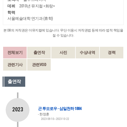
데뷔
2010년 뮤지컬 <화랑>
학력
서울예술대학 연기과 (휴학)
본 DB의 저작권은 더뮤지컬에 있습니다. 무단 이용시 저작권법 등에 따라 법적 책임을
질 수 있습니다.
전체보기
출연작
사진
수상내역
경력
관련기사
관련VOD
출연작
2023
곤 투모로우 - 삼일천하 1884
한정훈
2023-08-10~2023-10-22