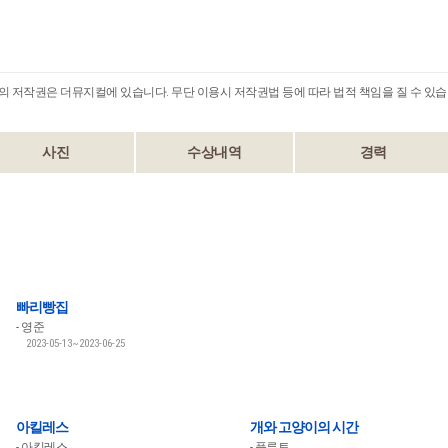
B의 저작권은 더뮤지컬에 있습니다. 무단 이용시 저작권법 등에 따라 법적 책임을 질 수 있습
사진
수상내역
경력
빠리빵집
영준
2023-05-13~2023-06-25
아킬레스
개와 고양이의 시간
아킬레스
플루토