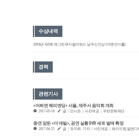
수상내역
2016년 제5회 예그린뮤지컬어워드 남우신인상 (더맨인더홀)
경력
관련기사
<어쩌면 해피엔딩> 서울, 제주서 음악회 개최
2017-05-18
글 | 안시은 | 사진제공 | 우란문화재단
종연 앞둔 <더 데빌>, 공연 실황 DVD 세트 발매 확정
2017-04-25
글 | 유지희 기자 | 사진제공 | 페이지원,알앤