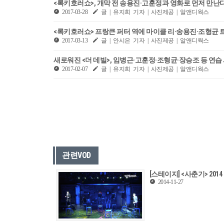
<록키호러쇼>, 개막 전 송용진·고훈정과 영화로 먼저 만난다
2017-03-28
글 | 유지희 기자 | 사진제공 | 알앤디웍스
<록키호러쇼> 프랑큰 퍼터 역에 마이클 리·송용진·조형균 
2017-03-13
글 | 안시은 기자 | 사진제공 | 알앤디웍스
새로워진 <더 데빌>, 임병근·고훈정·조형균·장승조 등 연습
2017-02-07
글 | 유지희 기자 | 사진제공 | 알앤디웍스
관련VOD
[스테이지] <사춘기> 201
2014-11-27