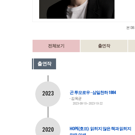
본 D
전체보기
출연작
출연작
2023
곤 투모로우 - 삼일천하 1884
김옥균
2023-08-10~2023-10-22
2020
HOPE(호프): 읽히지 않은 책과 읽히지
않은 인생