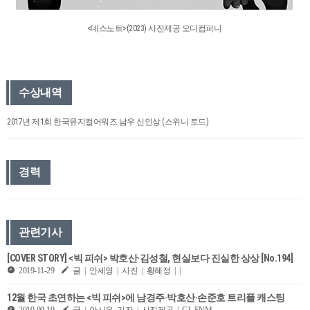
<데스노트>(2023) 사진제공 오디컴퍼니
수상내역
2017년 제1회 한국뮤지컬어워즈 남우 신인상 (스위니 토드)
경력
관련기사
[COVER STORY] <빅 피쉬> 박호산·김성철, 현실보다 진실한 상상 [No.194]
2019-11-29
글 | 안세영 | 사진 | 황혜정 | |
12월 한국 초연하는 <빅 피쉬>에 남경주·박호산·손준호 트리플 캐스팅
2019-09-19
글 | 안시은 기자 | 사진제공 | CJ ENM