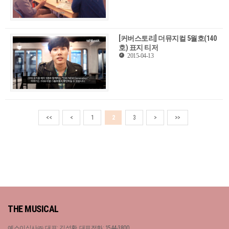
[커버스토리] 더뮤지컬 5월호(140
호) 표지 티저
2015-04-13
<<
<
1
2
3
>
>>
THE MUSICAL
예스이십사㈜, 대표: 김석환, 대표전화: 1544-3800