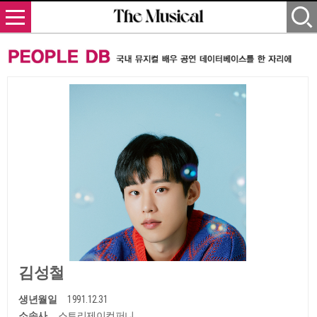
김성철
생년월일
1991.12.31
소속사
스토리제이컴퍼니