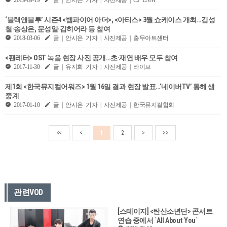
‘블랙앤블루’ 시즌4 <뱀파이어 아더>, <아티스> 3월 쇼케이스 개최…김성
철·송상은, 문성일·김히어라 등 참여
2018-03-06
글 | 안시은 기자 | 사진제공 | 충무아트센터
<팬레터> OST 녹음 현장 사진 공개…초·재연 배우 모두 참여
2017-11-30
글 | 유지희 기자 | 사진제공 | 라이브
제1회 <한국뮤지컬어워즈> 1월 16일 결과 현장 발표…‘네이버TV’ 통해 생
중계
2017-01-10
글 | 안시은 기자 | 사진제공 | 한국뮤지컬협회
<<
<
1
2
>
>>
관련VOD
[스테이지] <탄산소년단> 콘서트
연습 중에서 `All About You`