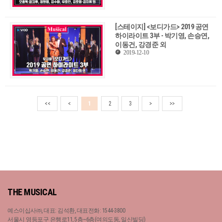
[스테이지] <보디가드> 2019 공연
하이라이트 3부 - 박기영, 손승연,
이동건, 강경준 외
2019-12-10
<<
<
1
2
3
>
>>
THE MUSICAL
예스이십사㈜, 대표: 김석환, 대표전화: 1544-3800
서울시 영등포구 은행로11, 5층~6층(여의도동, 일신빌딩)