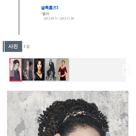
셜록홈즈1
벨라
2012-09-11~2012-11-04
사진
5 장