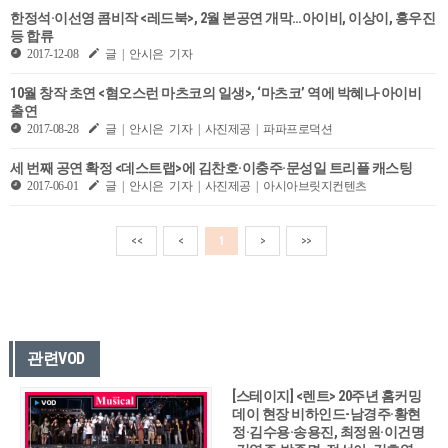
한정석·이선영 콤비작 <레드북>, 2월 본공연 개막…아이비, 이상이, 홍우진
등 합류
2017-12-08
글 | 안시은 기자
10월 창작 초연 <혐오스런 마츠코의 일생>, ‘마츠코’ 역에 박혜나·아이비
출연
2017-08-28
글 | 안시은 기자 | 사진제공 | 파파프로덕션
세 번째 공연 확정 <데스트랩>에 김찬호·이충주·문성일 트리플 캐스팅
2017-06-01
글 | 안시은 기자 | 사진제공 | 아시아브릿지컨텐츠
<<
<
1
>
>>
관련VOD
[스테이지] <렌트> 20주년 홈커밍
데이 현장 비하인드-남경주·황현
정·김수용·송용진, 최정원·이건명