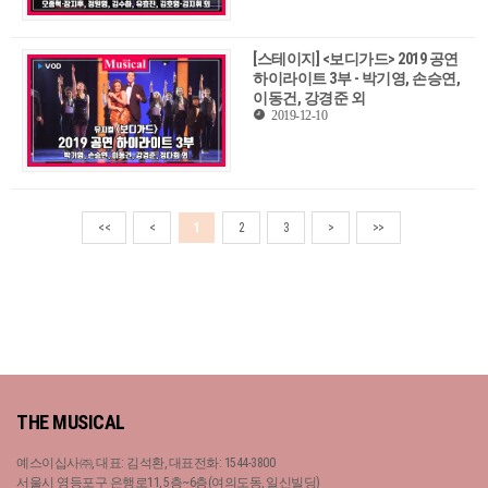
[스테이지] <보디가드> 2019 공연
하이라이트 3부 - 박기영, 손승연,
이동건, 강경준 외
2019-12-10
<<
<
1
2
3
>
>>
THE MUSICAL
예스이십사㈜, 대표: 김석환, 대표전화: 1544-3800
서울시 영등포구 은행로11, 5층~6층(여의도동, 일신빌딩)