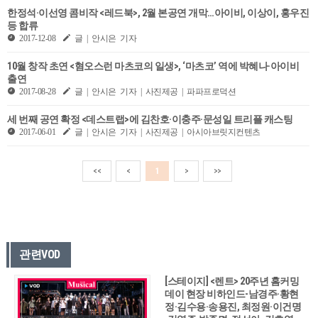
한정석·이선영 콤비작 <레드북>, 2월 본공연 개막…아이비, 이상이, 홍우진
등 합류
2017-12-08
글 | 안시은 기자
10월 창작 초연 <혐오스런 마츠코의 일생>, ‘마츠코’ 역에 박혜나·아이비
출연
2017-08-28
글 | 안시은 기자 | 사진제공 | 파파프로덕션
세 번째 공연 확정 <데스트랩>에 김찬호·이충주·문성일 트리플 캐스팅
2017-06-01
글 | 안시은 기자 | 사진제공 | 아시아브릿지컨텐츠
<<
<
1
>
>>
관련VOD
[스테이지] <렌트> 20주년 홈커밍
데이 현장 비하인드-남경주·황현
정·김수용·송용진, 최정원·이건명