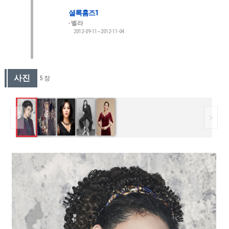
셜록홈즈1
벨라
2012-09-11~2012-11-04
사진
5 장