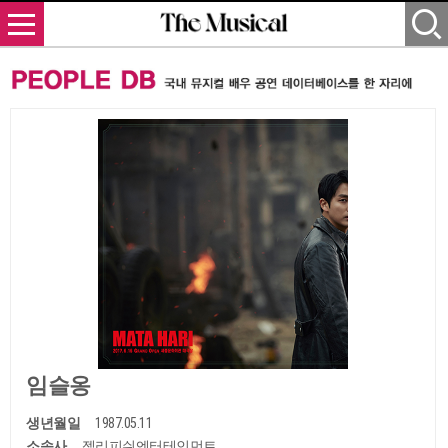
임슬옹
생년월일
1987.05.11
소속사
젤리피쉬엔터테인먼트