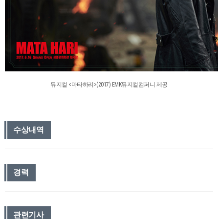
뮤지컬 <마타하리>(2017) EMK뮤지컬컴퍼니 제공
수상내역
경력
관련기사