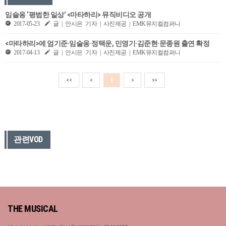
임슬옹 ‘평범한 일상’ <마타하리> 뮤직비디오 공개
2017-05-23
글 | 안시은 기자 | 사진제공 | EMK뮤지컬컴퍼니
<마타하리>에 엄기준·임슬옹·정택운, 민영기·김준현·문종원 출연 확정
2017-04-13
글 | 안시은 기자 | 사진제공 | EMK뮤지컬컴퍼니
<<
<
1
>
>>
관련VOD
THE MUSICAL