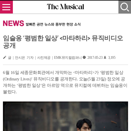
임슬옹 ‘평범한 일상’ <마타하리> 뮤직비디오
공개
글 | 안시은 기자 | 사진제공 | EMK뮤지컬컴퍼니
2017-05-23
3,195
6월 16일 세종문화회관에서 개막하는 <마타하리>가 ‘평범한 일상
(Ordinary Lives)’ 뮤직비디오를 공개한다. 오늘(5월 23일) 정오에 공
개하는 ‘평범한 일상’은 아르망 역으로 뮤지컬에 데뷔하는 임슬옹이
불렀다.