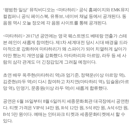
‘평범한 일상’ 뮤직비디오는 <마타하리> 공식 홈페이지와 EMK뮤지
컬컴퍼니 공식 페이스북, 유튜브, 네이버 채널 등에서 공개된다. 동
음원 역시 오늘 정오에 각 음원 사이트를 통해 공개된다.
<마타하리> 2017년 공연에는 영국 웨스트엔드 베테랑 연출가 스테
븐 레인이 새롭게 참여한다. 제1차 세계대전 당시 시대 배경을 드라
마적으로 강화하여 마타하리가 왜 스파이가 되어 치열하게 살아가
야만 했는지 개연성을 강화했다. 마타하리와 아르망, 라두 등 세 사
람의 삼각 관계도 더 긴장감있게 그려질 예정이다.
초연 배우 옥주현(마타하리 역)과 엄기준, 정택운(이상 아르망 역),
김준현(라두 역)이 다시 참여하고 차지연(마타하리 역), 임슬옹(아르
망 역), 민영기, 문종원(이상 라두 역)이 새롭게 합류했다.
공연은 6월 16일부터 8월 6일까지 세종문화회관 대극장에서 공연한
다. 티켓 가격은 VIP석 14만 원, R석 12만 원, S석 8만 원, A석 6만 원,
B석 5만 원이다. 예매는 인터파크 티켓과 세종문화티켓에서 할 수
있다.