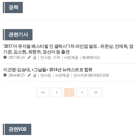
경력
관련기사
'2017 더 뮤지컬 페스티벌 인 갤럭시' 1차 라인업 발표…유준상, 안재욱, 엄
기준, 김소현, 최현주, 정선아 등 출연
2017-05-24
글 | 안시은 기자 | 사진제공 | 배로메이드
이건명·김승대, <그날들> 2014년 뉴캐스트로 합류
2014-08-25
글 | 안시은 | 사진제공 | 인사이트엔터테인먼트
<<
<
1
>
>>
관련VOD