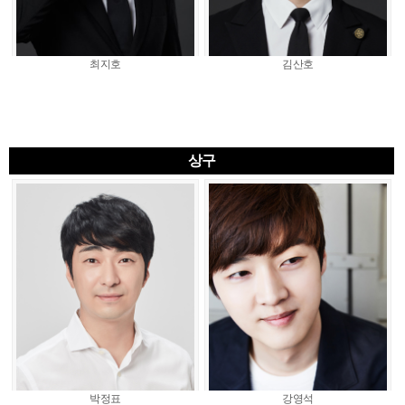
최지호
김산호
상구
박정표
강영석