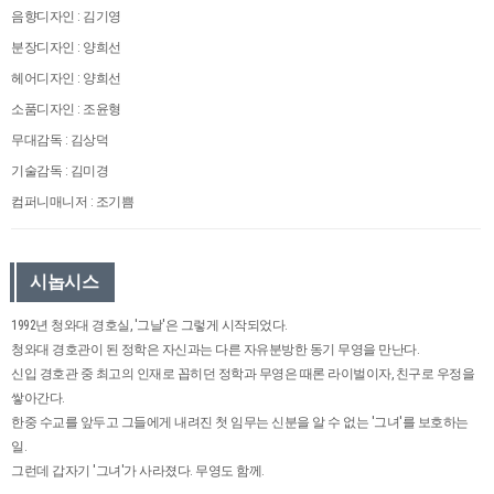
음향디자인 : 김기영
분장디자인 : 양희선
헤어디자인 : 양희선
소품디자인 : 조윤형
무대감독 : 김상덕
기술감독 : 김미경
컴퍼니매니저 : 조기쁨
시놉시스
1992년 청와대 경호실, '그날'은 그렇게 시작되었다.
청와대 경호관이 된 정학은 자신과는 다른 자유분방한 동기 무영을 만난다.
신입 경호관 중 최고의 인재로 꼽히던 정학과 무영은 때론 라이벌이자, 친구로 우정을
쌓아간다.
한중 수교를 앞두고 그들에게 내려진 첫 임무는 신분을 알 수 없는 '그녀'를 보호하는
일.
그런데 갑자기 '그녀'가 사라졌다. 무영도 함께.