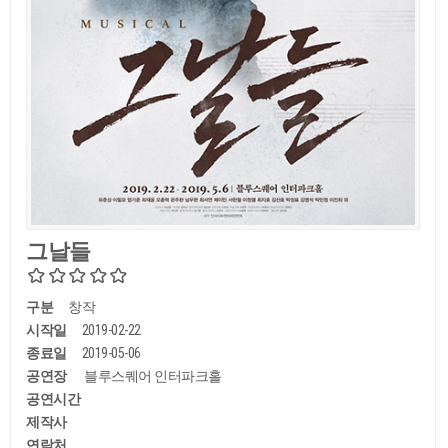
그날들
구분
창작
시작일
2019-02-22
종료일
2019-05-06
공연장
블루스퀘어 인터파크홀
공연시간
제작사
연락처