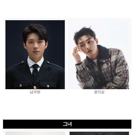
남우현
윤지성
그녀