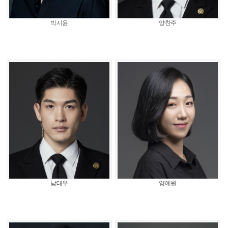
박시윤
양찬주
남태우
양예원