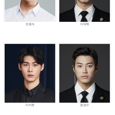
조원석
이재혁
이지현
윤녕수