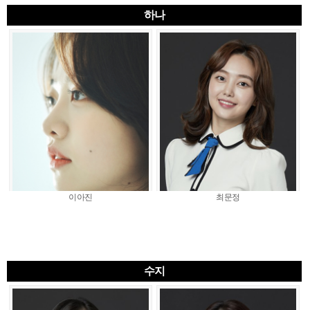
하나
이아진
최문정
수지