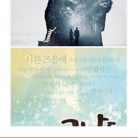
그날들
공연일시
2023-07-12 ~ 2023-09-03
공연장
예술의전당 오페라극장
출연진
유준상
이건명
오만석
엄기준
오종혁
지창욱
김건우
영재
김
지현
최서연
제이민
서현철
이정열
고창석
이진희
김보정
최지호
김산호
박정표
손우민
곽나윤
홍유정
이자영