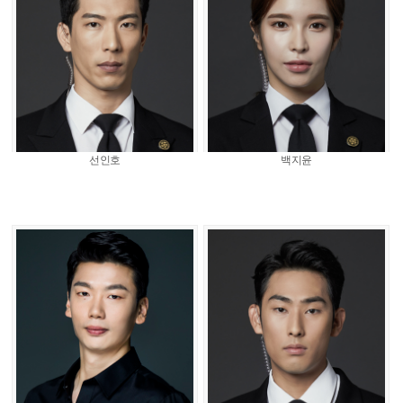
선인호
백지윤