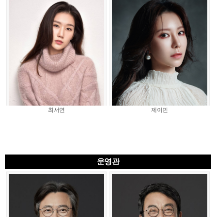
최서연
제이민
운영관