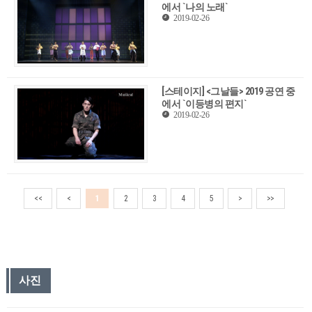
에서 `나의 노래`
2019-02-26
[스테이지] <그날들> 2019 공연 중
에서 `이등병의 편지`
2019-02-26
<<
<
1
2
3
4
5
>
>>
사진