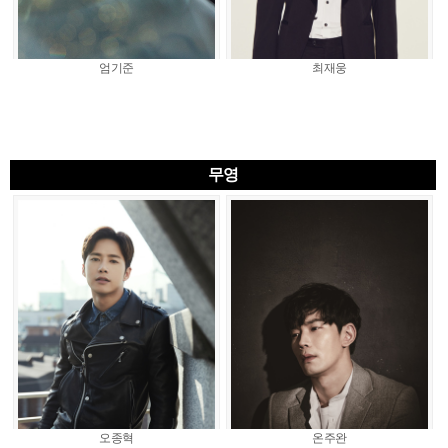
엄기준
최재웅
무영
오종혁
온주완