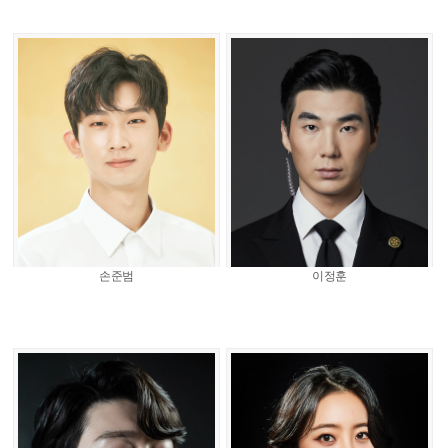
손준범
이정훈