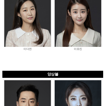
이다연
이유진
앙상블