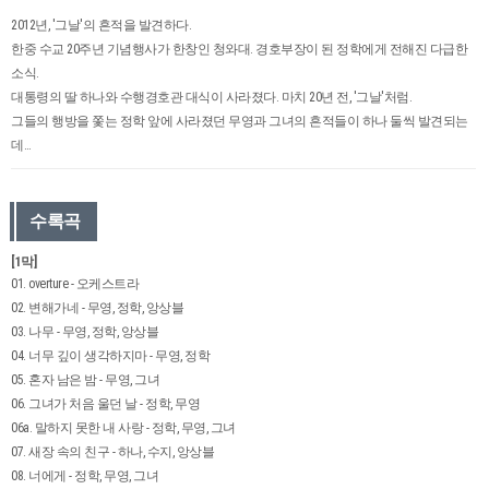
2012년, '그날'의 흔적을 발견하다.
한중 수교 20주년 기념행사가 한창인 청와대. 경호부장이 된 정학에게 전해진 다급한
소식.
대통령의 딸 하나와 수행경호관 대식이 사라졌다. 마치 20년 전, '그날'처럼.
그들의 행방을 쫓는 정학 앞에 사라졌던 무영과 그녀의 흔적들이 하나 둘씩 발견되는
데…
수록곡
[1막]
01. overture - 오케스트라
02. 변해가네 - 무영, 정학, 앙상블
03. 나무 - 무영, 정학, 앙상블
04. 너무 깊이 생각하지마 - 무영, 정학
05. 혼자 남은 밤 - 무영, 그녀
06. 그녀가 처음 울던 날 - 정학, 무영
06a. 말하지 못한 내 사랑 - 정학, 무영, 그녀
07. 새장 속의 친구 - 하나, 수지, 앙상블
08. 너에게 - 정학, 무영, 그녀