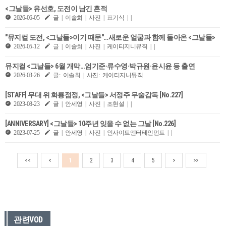
<그날들> 유선호, 도전이 남긴 흔적
2026-06-05
글 | 이솔희 | 사진 | 표기식 | |
"뮤지컬 도전, <그날들>이기 때문"…새로운 얼굴과 함께 돌아온 <그날들>
2026-05-12
글 | 이솔희 | 사진 | 케이티지니뮤직 | |
뮤지컬 <그날들> 6월 개막…엄기준·류수영·박규원·윤시윤 등 출연
2026-03-26
글: 이솔희 | 사진: 케이티지니뮤직
[STAFF] 무대 위 화룡점정, <그날들> 서정주 무술감독 [No.227]
2023-08-23
글 | 안세영 | 사진 | 조현설 | |
[ANNIVERSARY] <그날들> 10주년 잊을 수 없는 그날 [No.226]
2023-07-25
글 | 안세영 | 사진 | 인사이트엔터테인먼트 | |
<<
<
1
2
3
4
5
>
>>
관련VOD