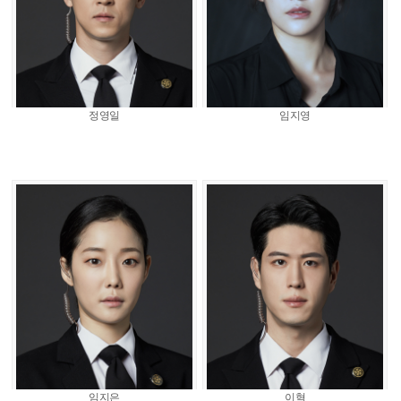
정영일
임지영
임지은
이혁