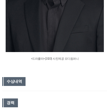
<드라큘라>(2020) 사진제공 오디컴퍼니
수상내역
경력