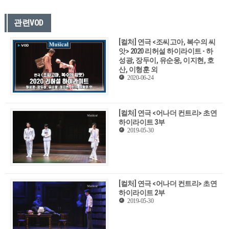
관련VOD
[컬처] 연극 <조씨고아, 복수의 씨
앗> 2020 리허설 하이라이트 - 하
성광, 장두이, 유순웅, 이지현, 호
산, 이형훈 외
2020-06-24
[컬처] 연극 <어나더 컨트리> 초연
하이라이트 3부
2019-05-30
[컬처] 연극 <어나더 컨트리> 초연
하이라이트 2부
2019-05-30