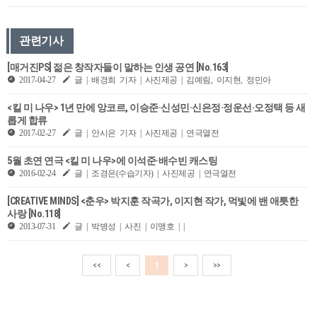
관련기사
[매거진PS] 젊은 창작자들이 말하는 인생 공연 [No.163]
2017-04-27
글 | 배경희 기자 | 사진제공 | 김예림, 이지현, 정민아
<킬 미 나우> 1년 만에 앙코르, 이승준·신성민·신은정·정운선·오정택 등 새
롭게 합류
2017-02-27
글 | 안시은 기자 | 사진제공 | 연극열전
5월 초연 연극 <킬 미 나우>에 이석준·배수빈 캐스팅
2016-02-24
글 | 조경은(수습기자) | 사진제공 | 연극열전
[CREATIVE MINDS] <춘우> 박지훈 작곡가, 이지현 작가, 먹빛에 밴 애틋한
사랑 [No.118]
2013-07-31
글 | 박병성 | 사진 | 이맹호 | |
<<
<
1
>
>>