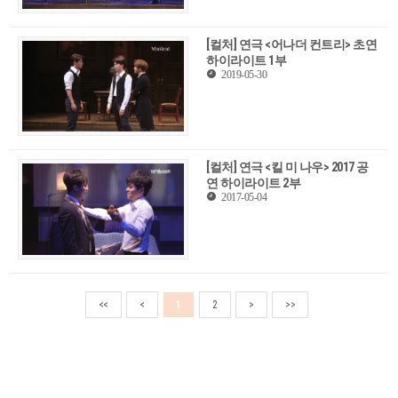
[컬처] 연극 <어나더 컨트리> 초연
하이라이트 1부
2019-05-30
[컬처] 연극 <킬 미 나우> 2017 공
연 하이라이트 2부
2017-05-04
<<
<
1
2
>
>>