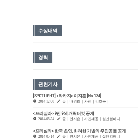
수상내역
경력
관련기사
[SPOTLIGHT] <라카지> 이지훈 [No.134]
2014-12-08
글 | 배경희 | 사진 | 김호근 | |
<프리실라> 9인 9색 캐릭터컷 공개
2014-06-24
글 | 안시은 | 사진제공 | 설앤컴퍼니
<프리실라> 한국 초연, 화려한 가발의 주인공들 공개
2014-05-14
글 | 안시은 | 사진제공 | 설앤컴퍼니