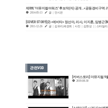
제8회 '더뮤지컬어워즈' 후보작(자) 공개…<공동경비구역 J
2014-05-13
글 | 안시은
[COVER STORY](2) <에비타> 정선아, 리사, 이지훈, 임병근 [No
2011-12-26
글 | 김유리,배경희 | 사진 | 김현성 | | 스타
관련VOD
[커버스토리] 더뮤지컬 9
2019-08-30