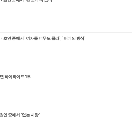
 초연 중에서 `넌 안돼 나 없이`
 초연 중에서 `여자를 너무도 몰라`, `버디의 방식`
 공연 하이라이트 1부
초연 중에서 `없는 사랑`