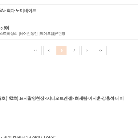
SA> 최다 노미네이트
.99]
일리스트|하상희 |헤어|신동민 |메이크업|류현정
<<
<
6
7
>
>>
월호(192호) 표지촬영현장 <시티오브엔젤> 최재림·이지훈·강홍석·테이