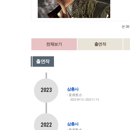
본 D
전체보기
출연작
출연작
2023
삼총사
포르토스
2023-09-15~2023-11-19
2022
삼총사
포르토스