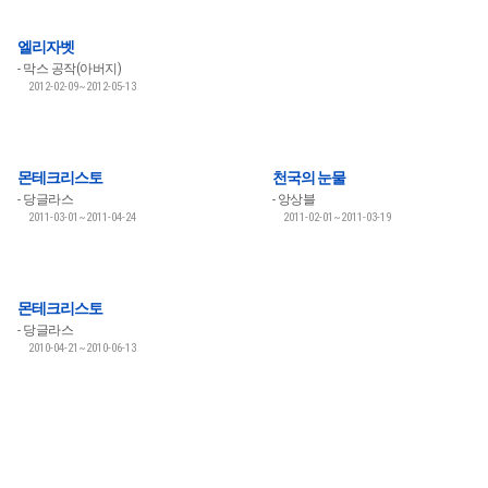
엘리자벳
막스 공작(아버지)
2012-02-09~2012-05-13
몬테크리스토
천국의 눈물
당글라스
앙상블
2011-03-01~2011-04-24
2011-02-01~2011-03-19
몬테크리스토
당글라스
2010-04-21~2010-06-13