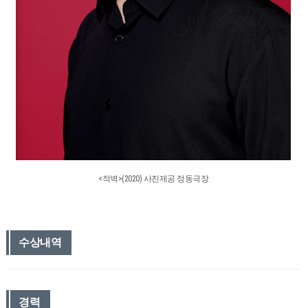
<적벽>(2020) 사진제공 정동극장
수상내역
경력