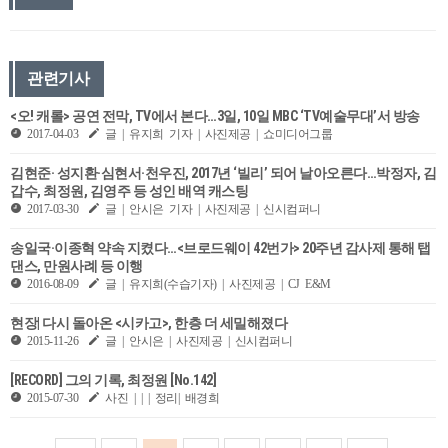
관련기사
<오! 캐롤> 공연 전막, TV에서 본다…3일, 10일 MBC ‘TV예술무대’서 방송
2017-04-03
글 | 유지희 기자 | 사진제공 | 쇼미디어그룹
김현준· 성지환·심현서·천우진, 2017년 ‘빌리’ 되어 날아오른다…박정자, 김
갑수, 최정원, 김영주 등 성인 배역 캐스팅
2017-03-30
글 | 안시은 기자 | 사진제공 | 신시컴퍼니
송일국·이종혁 약속 지켰다…<브로드웨이 42번가> 20주년 감사제 통해 탭
댄스, 만원사례 등 이행
2016-08-09
글 | 유지희(수습기자) | 사진제공 | CJ E&M
현장| 다시 돌아온 <시카고>, 한층 더 세밀해졌다
2015-11-26
글 | 안시은 | 사진제공 | 신시컴퍼니
[RECORD] 그의 기록, 최정원 [No.142]
2015-07-30
사진 | | | 정리| 배경희