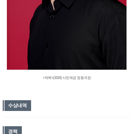
<적벽>(2020) 사진제공 정동극장
수상내역
경력