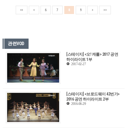
<<
<
6
7
8
9
>
>>
관련VOD
[스테이지] <오! 캐롤> 2017 공연
하이라이트 1부
2017-02-27
[스테이지] <브로드웨이 42번가>
2016 공연 하이라이트 2부
2016-06-29