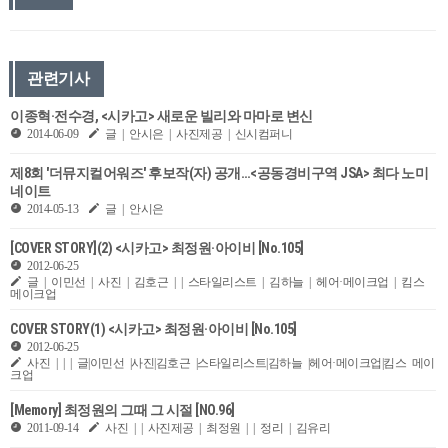
관련기사
이종혁·전수경, <시카고> 새로운 빌리와 마마로 변신
2014-06-09
글 | 안시은 | 사진제공 | 신시컴퍼니
제8회 '더뮤지컬어워즈' 후보작(자) 공개…<공동경비구역 JSA> 최다 노미
네이트
2014-05-13
글 | 안시은
[COVER STORY](2) <시카고> 최정원·아이비 [No.105]
2012-06-25
글 | 이민선 | 사진 | 김호근 | | 스타일리스트 | 김하늘 | 헤어·메이크업 | 킴스
메이크업
COVER STORY(1) <시카고> 최정원·아이비 [No.105]
2012-06-25
사진 | | | 글|이민선 |사진|김호근 |스타일리스트|김하늘 |헤어·메이크업|킴스 메이
크업
[Memory] 최정원의 그때 그 시절 [NO.96]
2011-09-14
사진 | | 사진제공 | 최정원 | | 정리 | 김유리