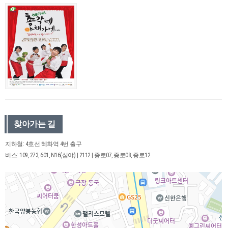
찾아가는 길
지하철: 4호선 혜화역 4번 출구
버스: 109, 273, 601, N16(심야) | 2112 | 종로07, 종로08, 종로12