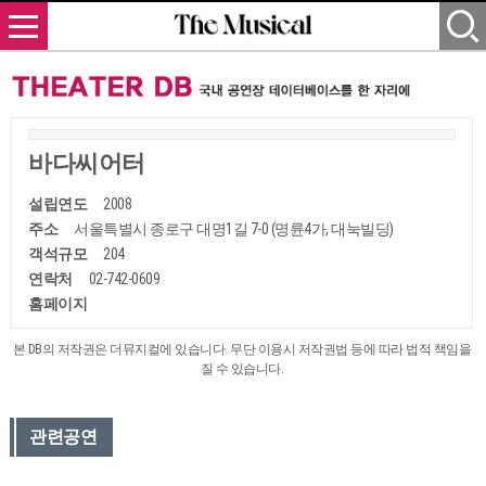
바다씨어터
설립연도
2008
주소
서울특별시 종로구 대명1길 7-0 (명륜4가, 대눅빌딩)
객석규모
204
연락처
02-742-0609
홈페이지
본 DB의 저작권은 더뮤지컬에 있습니다. 무단 이용시 저작권법 등에 따라 법적 책임을
질 수 있습니다.
관련공연