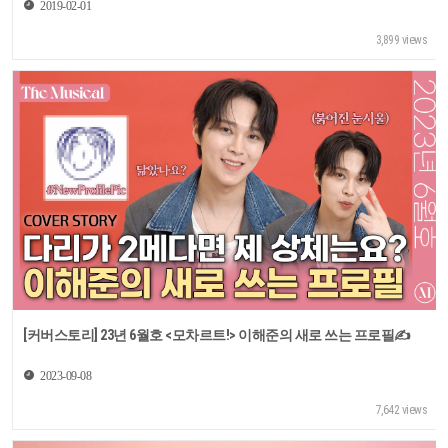
이영미·김히어라·김국희
2019-02-01
3,899 views
[커버스토리] 23년 6월호 <모차르트!> 이해준의 새로 쓰는 프로필✍
2023-09-08
7,642 views