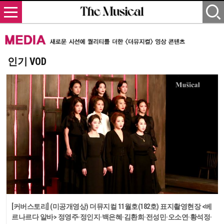
인기 VOD
[커버스토리] (미공개영상) 더뮤지컬 11월호(182호) 표지촬영현장 <베
르나르다 알바> 정영주·정인지·백은혜·김환희·전성민·오소연·황석정·