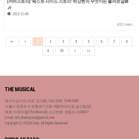
[커버스토리] '웨스트 사이드 스토리' 박강현의 무엇이든 불러보살🎤
🎶
2022-11-09
4,032 views
<<
<
1
2
3
4
5
6
7
8
9
10
>
>>
THE MUSICAL
예스이십사㈜, 대표: 김석환, 대표전화: 1544-3800
서울시 영등포구 은행로11, 5층~6층(여의도동, 일신빌딩)
제호: 더뮤지컬(The Musical), 신고번호: 영등포, 라00617
E-mail: info_themusical@yes24.com
Copyright ⓒ YES24 Corp. All Rights Reserved.