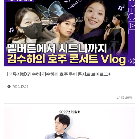
[더뮤지컬X김수하] 김수하의 호주 투어 콘서트 브이로그✈
2022-12-21
3,192 views