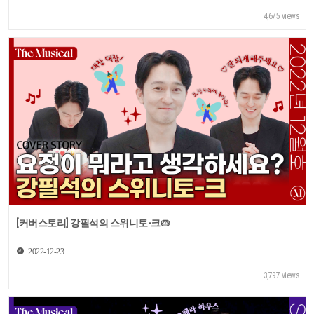
4,675 views
[커버스토리] 강필석의 스위니토-크🥧
2022-12-23
3,797 views