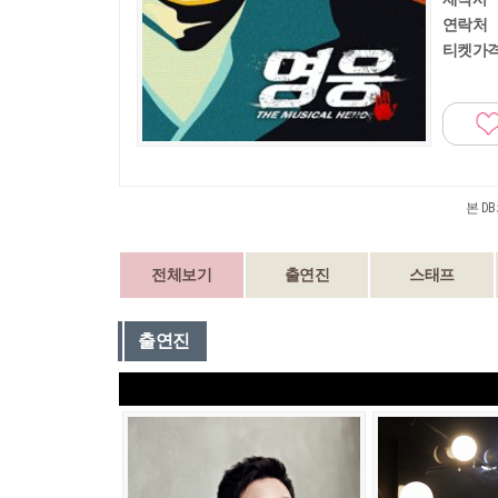
연락처
티켓가
본 D
전체보기
출연진
스태프
출연진