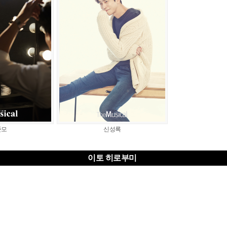
준모
신성록
이토 히로부미