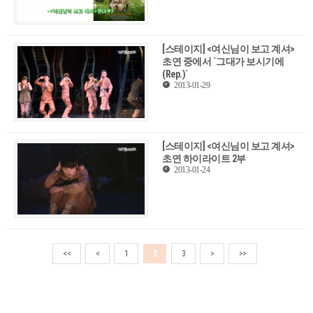
[스테이지] <여신님이 보고 계셔>
초연 중에서 `그대가 보시기에
(Rep.)`
2013-01-29
[스테이지] <여신님이 보고 계셔>
초연 하이라이트 2부
2013-01-24
<<
<
1
2
3
>
>>