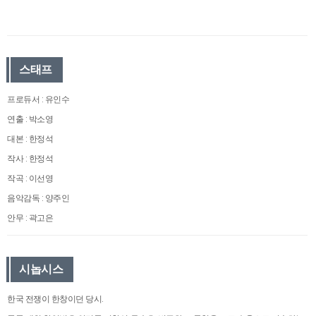
스태프
프로듀서 : 유인수
연출 : 박소영
대본 : 한정석
작사 : 한정석
작곡 : 이선영
음악감독 : 양주인
안무 : 곽고은
시놉시스
한국 전쟁이 한창이던 당시.