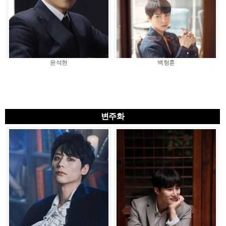
윤석현
백형훈
변주화