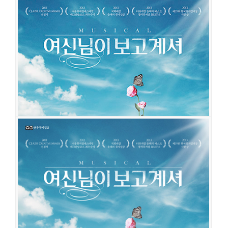
여신님이 보고 계셔
공연일시
2022-11-08 ~ 2023-02-26
공연장
유니플렉스 1관
출연진
최호중
김도빈
성태준
조성윤
박정원
김현진
김리현
김기택
윤석원
양승리
권동호
안재영
송유택
임준혁
안지환
조풍래
김대웅
장민
수
진태화
손유동
원우준
이동수
이지숙
한보라
최연우
임진섭