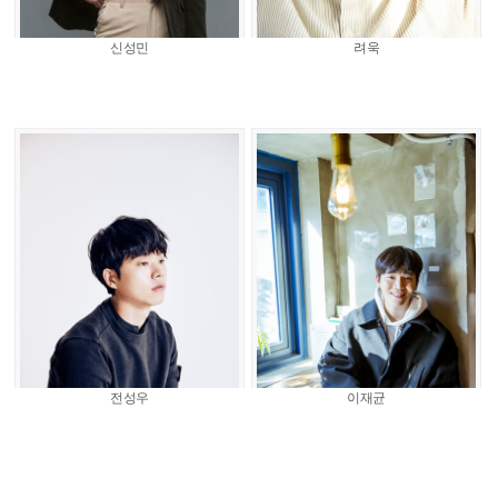
신성민
려욱
전성우
이재균