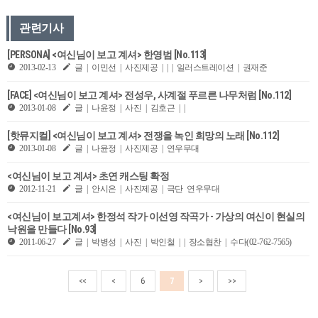
관련기사
[PERSONA] <여신님이 보고 계셔> 한영범 [No.113]
2013-02-13
글 | 이민선 | 사진제공 | | | 일러스트레이션 | 권재준
[FACE] <여신님이 보고 계셔> 전성우, 사계절 푸르른 나무처럼 [No.112]
2013-01-08
글 | 나윤정 | 사진 | 김호근 | |
[핫뮤지컬] <여신님이 보고 계셔> 전쟁을 녹인 희망의 노래 [No.112]
2013-01-08
글 | 나윤정 | 사진제공 | 연우무대
<여신님이 보고 계셔> 초연 캐스팅 확정
2012-11-21
글 | 안시은 | 사진제공 | 극단 연우무대
<여신님이 보고계셔> 한정석 작가·이선영 작곡가 - 가상의 여신이 현실의
낙원을 만들다 [No.93]
2011-06-27
글 | 박병성 | 사진 | 박인철 | | 장소협찬 | 수다(02-762-7565)
<<
<
6
7
>
>>