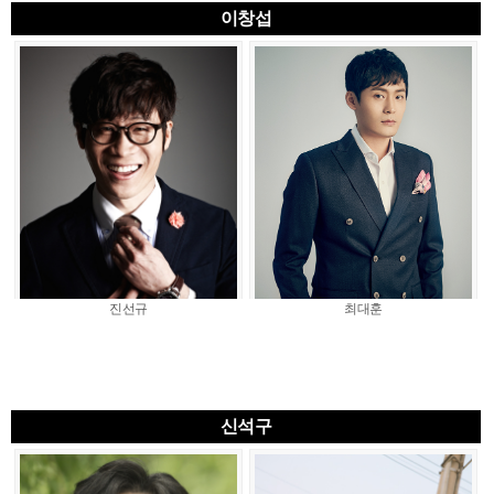
이창섭
진선규
최대훈
신석구