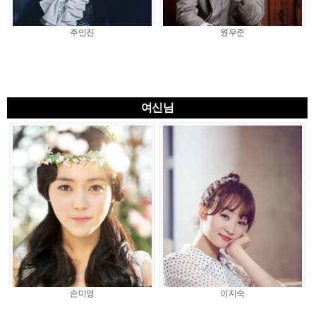
주민진
원우준
여신님
손미영
이지숙