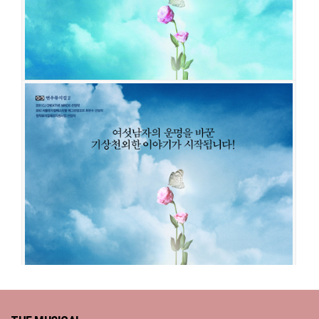
석원
김대현
강기둥
조풍래
호효훈
강성욱
손유동
최연우
유리아
여신님이 보고 계셔
공연일시
2015-06-20 ~ 2015-10-11
공연장
유니플렉스 1관
출연진
김종구
최호중
이준혁
조형균
려욱
박정원
고은성
신재범
최
대훈
심재현
이규형
송유택
윤석현
윤동현
이지호
유제윤
손미영
최연우
여신님이 보고 계셔