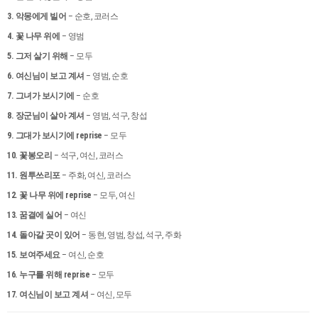
3.
악몽에게 빌어
– 순호, 코러스
4.
꽃 나무 위에
– 영범
5.
그저 살기 위해
– 모두
6.
여신님이 보고 계셔
– 영범, 순호
7.
그녀가 보시기에
– 순호
8.
장군님이 살아 계셔
– 영범, 석구, 창섭
9.
그대가 보시기에 reprise
– 모두
10.
꽃봉오리
– 석구, 여신, 코러스
11.
원투쓰리포
– 주화, 여신, 코러스
12.
꽃 나무 위에 reprise
– 모두, 여신
13.
꿈결에 실어
– 여신
14.
돌아갈 곳이 있어
– 동현, 영범, 창섭, 석구, 주화
15.
보여주세요
– 여신, 순호
16.
누구를 위해
reprise
– 모두
17.
여신님이 보고 계셔
– 여신, 모두