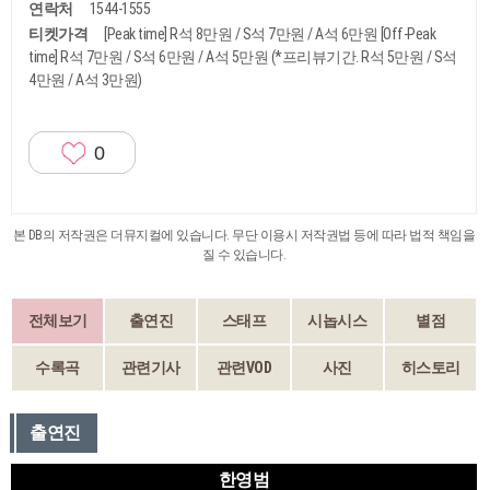
연락처
1544-1555
티켓가격
[Peak time] R석 8만원 / S석 7만원 / A석 6만원 [Off-Peak
time] R석 7만원 / S석 6만원 / A석 5만원 (*프리뷰기간. R석 5만원 / S석
4만원 / A석 3만원)
0
본 DB의 저작권은 더뮤지컬에 있습니다. 무단 이용시 저작권법 등에 따라 법적 책임을
질 수 있습니다.
전체보기
출연진
스태프
시놉시스
별점
수록곡
관련기사
관련VOD
사진
히스토리
출연진
한영범