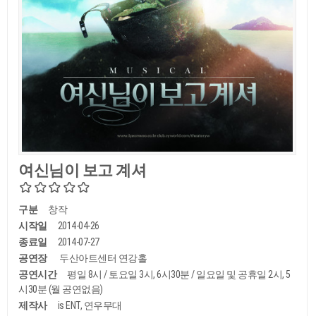
여신님이 보고 계셔
구분
창작
시작일
2014-04-26
종료일
2014-07-27
공연장
두산아트센터 연강홀
공연시간
평일 8시 / 토요일 3시, 6시30분 / 일요일 및 공휴일 2시, 5
시30분 (월 공연없음)
제작사
is ENT, 연우무대