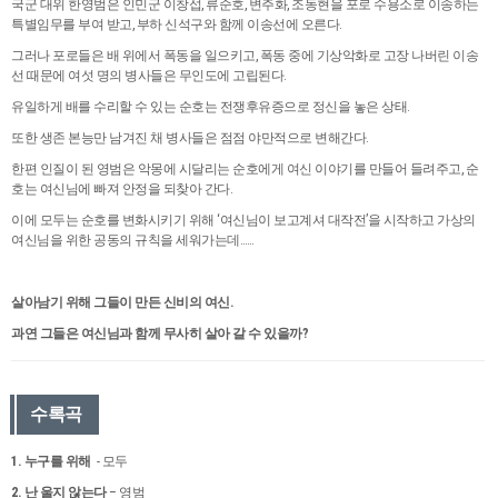
국군 대위 한영범은 인민군 이창섭, 류순호, 변주화, 조동현을 포로 수용소로 이송하는
특별임무를 부여 받고, 부하 신석구와 함께 이송선에 오른다.
그러나 포로들은 배 위에서 폭동을 일으키고, 폭동 중에 기상악화로 고장 나버린 이송
선 때문에 여섯 명의 병사들은 무인도에 고립된다.
유일하게 배를 수리할 수 있는 순호는 전쟁후유증으로 정신을 놓은 상태.
또한 생존 본능만 남겨진 채 병사들은 점점 야만적으로 변해간다.
한편 인질이 된 영범은 악몽에 시달리는 순호에게 여신 이야기를 만들어 들려주고, 순
호는 여신님에 빠져 안정을 되찾아 간다.
이에 모두는 순호를 변화시키기 위해 ‘여신님이 보고계셔 대작전’을 시작하고 가상의
여신님을 위한 공동의 규칙을 세워가는데……
살아남기 위해 그들이 만든 신비의 여신.
과연 그들은 여신님과 함께 무사히 살아 갈 수 있을까?
수록곡
1.
누구를 위해
- 모두
2.
난 울지 않는다
– 영범