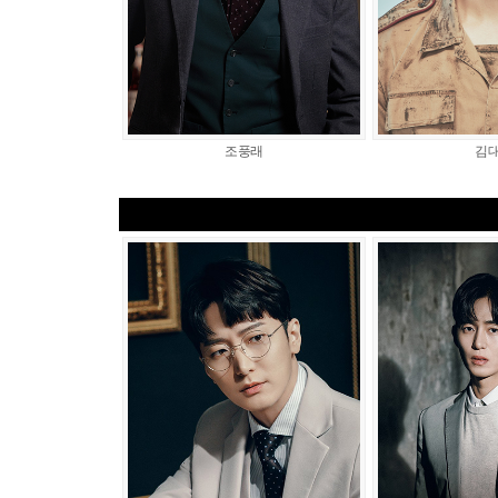
조풍래
김