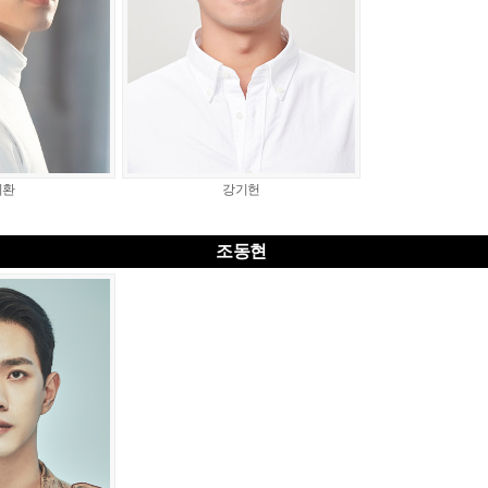
지환
강기헌
조동현