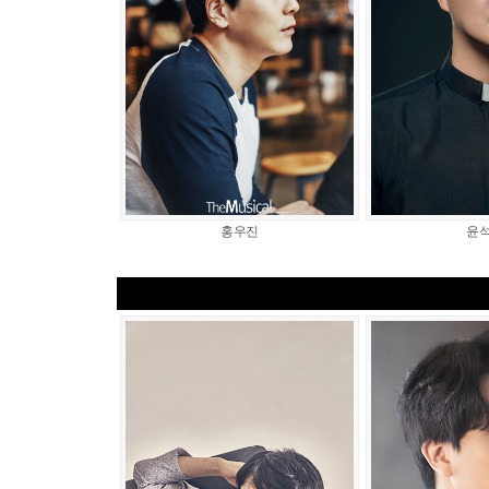
홍우진
윤