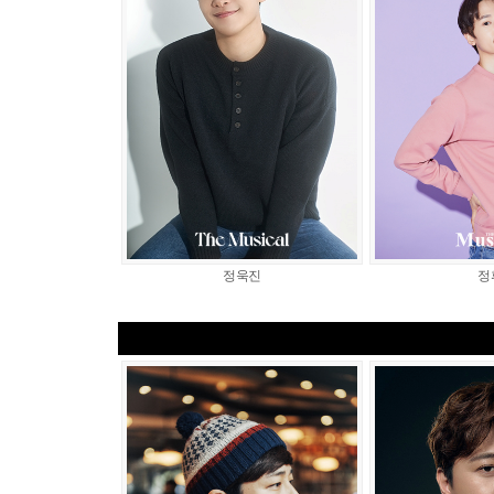
정욱진
정