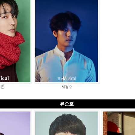
성윤
서경수
류순호