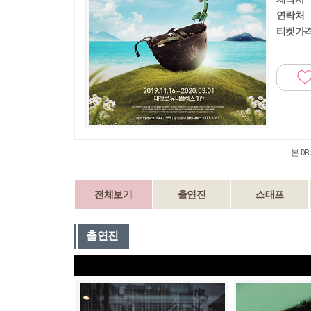
연락처
티켓가
본 D
전체보기
출연진
스태프
출연진