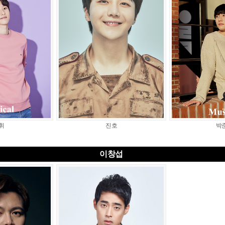
휘
진호
박
이창섭