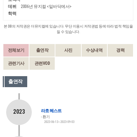
데뷔
2006년 뮤지컬 <밑바닥에서>
학력
본 DB의 저작권은 더뮤지컬에 있습니다. 무단 이용시 저작권법 등에 따라 법적 책임을
질 수 있습니다.
전체보기
출연작
사진
수상내역
경력
관련기사
관련VOD
출연작
2023
라흐 헤스트
환기
2023-06-13~2023-09-03