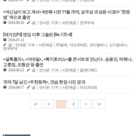
<여신님이 보고 계셔> 6번째 시즌 11월 개막, 성두섭·조성윤·서경수 ‘한영
범’ 역으로 출연
2019-09-20
글 | 안시은 기자 | 사진제공 | 연우무대
[매거진PS] 엔딩 이후 그들은 [No.172~8]
2018-07-13
글 | 안세영 기자 | 사진제공 | HJ컬쳐, 아도르따요, 오디컴퍼니, 신시컴퍼니,
연우무대
<셜록홈즈>, <더데빌>, <록키호러쇼>를 콘서트로 만난다…송용진, 박혜나,
고훈정, 조형균 등 출연
2018-04-25
글 | 안시은 기자 | 사진제공 | 알앤디웍스
개막 7일 남긴 <무한동력>, 연습 현장 사진 공개
2018-04-17
글 | 안시은 기자 | 사진제공 | 아도르따요
<<
<
1
2
>
>>