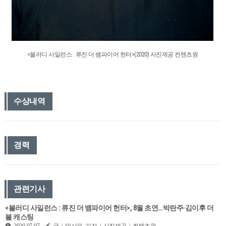
<블러디 사일런스 : 류진 더 뱀파이어 헌터>(2020) 사진제공 컨텐츠원
수상내역
경력
관련기사
<블러디 사일런스 : 류진 더 뱀파이어 헌터>, 8월 초연…박란주·김이후 더
블 캐스팅
2020-07-07
글 | 안시은 기자 | 사진제공 | 컨텐츠원