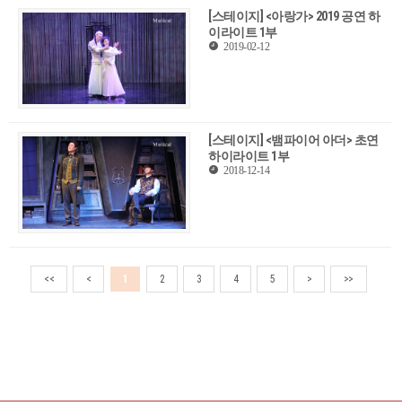
[스테이지] <아랑가> 2019 공연 하
이라이트 1부
2019-02-12
[스테이지] <뱀파이어 아더> 초연
하이라이트 1부
2018-12-14
<<
<
1
2
3
4
5
>
>>