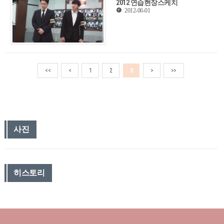
2012 연습현장스케치
2012-06-01
<<
<
1
2
3
>
>>
사진
히스토리