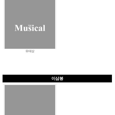
유태상
이삼봉