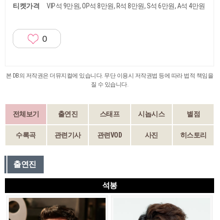
티켓가격
VIP석 9만원, OP석 8만원, R석 8만원, S석 6만원, A석 4만원
0
본 DB의 저작권은 더뮤지컬에 있습니다. 무단 이용시 저작권법 등에 따라 법적 책임을
질 수 있습니다.
전체보기
출연진
스태프
시놉시스
별점
수록곡
관련기사
관련VOD
사진
히스토리
출연진
석봉