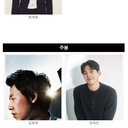
최재웅
주봉
김동욱
정욱진