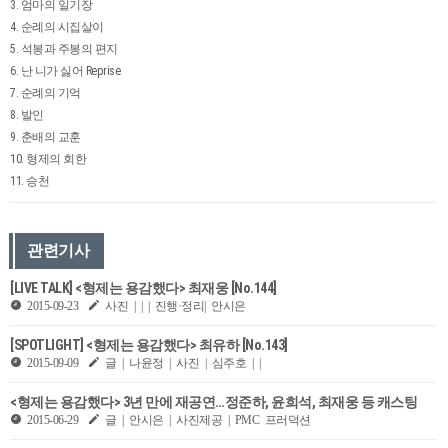
3. 엄마의 일기장
4. 순례의 시집살이
5. 석봉과 주봉의 편지
6. 난 니가 싫어 Reprise
7. 순례의 기억
8. 발인
9. 춘배의 교훈
10. 형제의 회한
11. 승천
관련기사
[LIVE TALK] <형제는 용감했다> 최재웅 [No.144]
2015-09-23
사진 | | | 진행·정리| 안시은
[SPOTLIGHT] <형제는 용감했다> 최유하 [No.143]
2015-09-09
글 | 나윤정 | 사진 | 심주호 | |
<형제는 용감했다> 3년 만에 재공연…정준하, 윤희석, 최재웅 등 캐스팅
2015-06-29
글 | 안시은 | 사진제공 | PMC 프러덕션