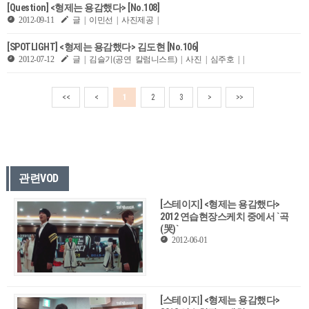
[Question] <형제는 용감했다> [No.108]
2012-09-11
글 | 이민선 | 사진제공 |
[SPOTLIGHT] <형제는 용감했다> 김도현 [No.106]
2012-07-12
글 | 김슬기(공연 칼럼니스트) | 사진 | 심주호 | |
<<
<
1
2
3
>
>>
관련VOD
[스테이지] <형제는 용감했다>
2012 연습현장스케치 중에서 `곡
(哭)`
2012-06-01
[스테이지] <형제는 용감했다>