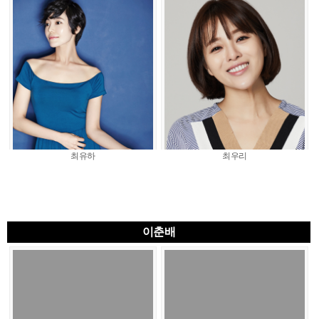
최유하
최우리
이춘배