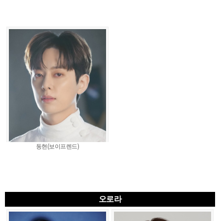
동현(보이프렌드)
오로라