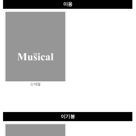
이옹
신재열
이기봉