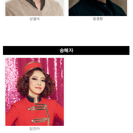
성열석
원종환
송혜자
임진아