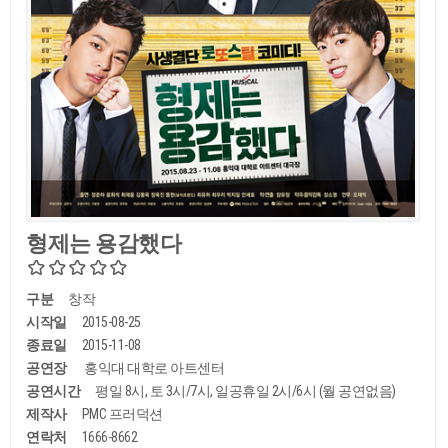
형제는 용감했다
구분
창작
시작일
2015-08-25
종료일
2015-11-08
공연장
홍익대 대학로 아트센터
공연시간
평일 8시, 토 3시/7시, 일공휴일 2시/6시 (월 공연없음)
제작사
PMC 프러덕션
연락처
1666-8662