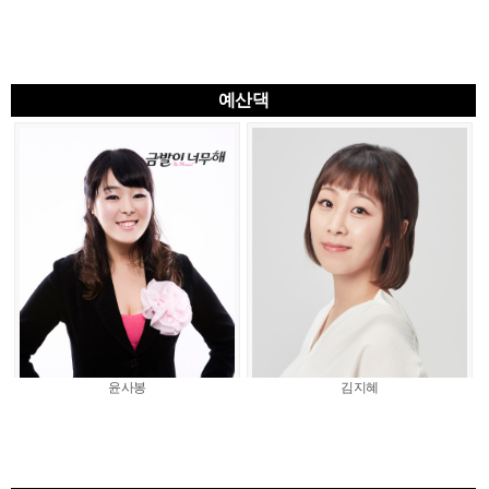
예산댁
윤사봉
김지혜