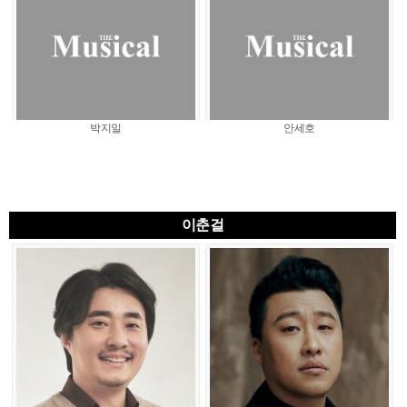
박지일
안세호
이춘걸