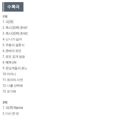
수록곡
1막
1. 곡(哭)
2. 축시(丑時) 춘배1
3. 축시(丑時) 춘배2
4. 난 니가 싫어
5. 주봉의 결혼식
6. 춘배의 유언
7. 로또 공개 방송
8. NEW Life
9. 문상객들의 분노
10. 어머니
11. 로라의 사연
12. 나를 선택해
13. 포기해
2막
1. 곡(哭) Repries
2. 다시 한 번