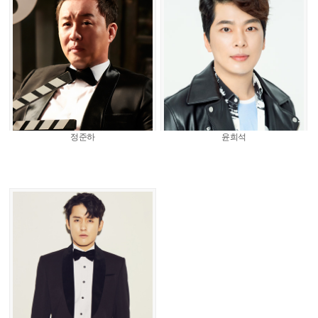
정준하
윤희석