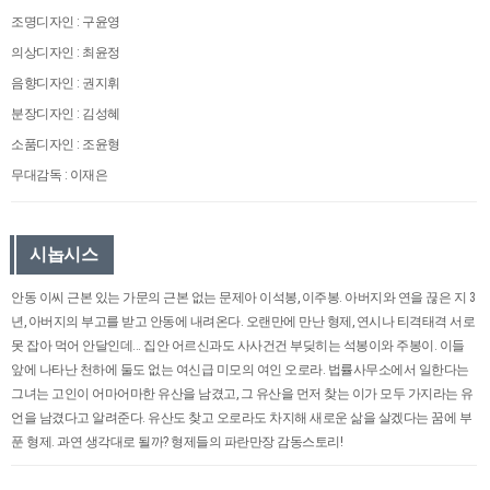
조명디자인 : 구윤영
의상디자인 : 최윤정
음향디자인 : 권지휘
분장디자인 : 김성혜
소품디자인 : 조윤형
무대감독 : 이재은
시놉시스
안동 이씨 근본 있는 가문의 근본 없는 문제아 이석봉, 이주봉. 아버지와 연을 끊은 지 3
년, 아버지의 부고를 받고 안동에 내려온다. 오랜만에 만난 형제, 연시나 티격태격 서로
못 잡아 먹어 안달인데... 집안 어르신과도 사사건건 부딪히는 석봉이와 주봉이. 이들
앞에 나타난 천하에 둘도 없는 여신급 미모의 여인 오로라. 법률사무소에서 일한다는
그녀는 고인이 어마어마한 유산을 남겼고, 그 유산을 먼저 찾는 이가 모두 가지라는 유
언을 남겼다고 알려준다. 유산도 찾고 오로라도 차지해 새로운 삶을 살겠다는 꿈에 부
푼 형제. 과연 생각대로 될까? 형제들의 파란만장 감동스토리!