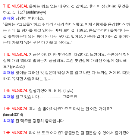
THE MUSICAL
올해는 쉼표 없는 배우인 것 같아요. 휴식이 생긴다면 무엇을
하고 싶나요? (anfdmavyv)
최재웅
당연히 여행이죠.
“올해는 <그날들> 하고 쉬다가 <사의 찬미> 했고 이제 <형제를 용감했다> 하
는 건데 늘 뭔가를 하고 있어서 바빠 보이셨나 봐요. 틈날 때마다 돌아다니는
걸 좋아하는데 요샌 틈이 안 나서 못가고 있어요. 가족과 같이 가는 걸 좋아하
는데 가보지 않은 곳은 다 가보고 싶어요.”
THE MUSICAL
지금은 아니지만 첫인상이 차갑다고 느꼈어요. 주변에선 첫인
상에 대해 뭐라고 말하는지 궁금해요. 그런 첫인상에 대해선 어떻게 생각해
요? (jhk2523)
최재웅
많이들 그러신 것 같은데 막상 저를 알고 나면 다 느끼실 거예요. 따뜻
하고 유치한 사람이라는 걸….
THE MUSICAL
잘생기셨어요. 헤헤. (thyla)
최재웅
알고 있습니다..................... 그쪽도요!
THE MUSICAL
혹시 술 좋아하나요? 주로 마시는 건 어떤 거예요?
(kimah0314)
최재웅
전 맥주를 굉장히 좋아합니다.
THE MUSICAL
라이브 토크 어때요? 궁금했던 걸 질문할 수 있어서 즐거웠어