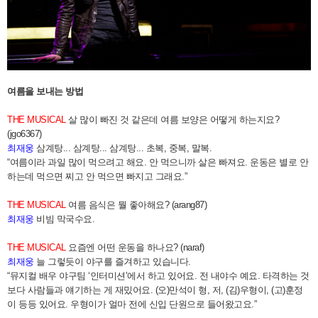
여름을 보내는 방법
THE MUSICAL
살 많이 빠진 것 같은데 여름 보양은 어떻게 하는지요?
(jgo6367)
최재웅
삼계탕... 삼계탕... 삼계탕... 초복, 중복, 말복.
“여름이라 과일 많이 먹으려고 해요. 안 먹으니까 살은 빠져요. 운동은 별로 안
하는데 먹으면 찌고 안 먹으면 빠지고 그래요.”
THE MUSICAL
여름 음식은 뭘 좋아해요? (arang87)
최재웅
비빔 막국수요.
THE MUSICAL
요즘엔 어떤 운동을 하나요? (naraf)
최재웅
늘 그렇듯이 야구를 즐겨하고 있습니다.
“뮤지컬 배우 야구팀 ‘인터미션’에서 하고 있어요. 전 내야수 예요. 타격하는 것
보다 사람들과 얘기하는 게 재밌어요. (오)만석이 형, 저, (김)우형이, (고)훈정
이 등등 있어요. 우형이가 얼마 전에 신입 단원으로 들어왔고요.”