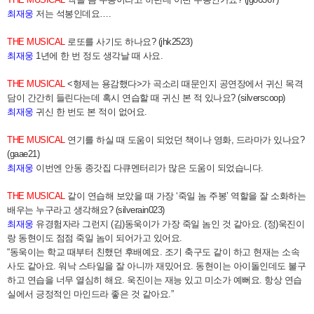
최재웅
저는 석봉인데요….
THE MUSICAL
로또를 사기도 하나요? (jhk2523)
최재웅
1년에 한 번 정도 생각날 때 사요.
THE MUSICAL
<형제는 용감했다>가 곡소리 때문인지 공연장에서 귀신 목격
담이 간간히 들린다는데 혹시 연습할 때 귀신 본 적 있나요? (silverscoop)
최재웅
귀신 한 번도 본 적이 없어요.
THE MUSICAL
연기를 하실 때 도움이 되었던 책이나 영화, 드라마가 있나요?
(gaae21)
최재웅
이번엔 안동 종갓집 다큐멘터리가 많은 도움이 되었습니다.
THE MUSICAL
같이 연습해 보았을 때 가장 ‘죽일 놈 주봉’ 역할을 잘 소화하는
배우는 누구라고 생각해요? (silverain023)
최재웅
유경험자라 그런지 (김)동욱이가 가장 죽일 놈인 것 같아요. (정)욱진이
랑 동현이도 점점 죽일 놈이 되어가고 있어요.
“동욱이는 학교 때부터 친했던 후배예요. 조기 축구도 같이 하고 현재는 소속
사도 같아요. 워낙 스타일을 잘 아니까 재밌어요. 동현이는 아이돌인데도 불구
하고 연습을 너무 열심히 해요. 욱진이는 재능 있고 미소가 예뻐요. 항상 연습
실에서 긍정적인 마인드라 좋은 것 같아요.”