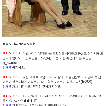
석봉 이전의 ‘탐’과 ‘사내’
THE MUSICAL
이번 <머더 발라드>는 공연장도 색다르고 동선도 많이 바뀌고
안무와 넘버도 바뀐 부분들이 있던데, 그 중 가장 마음에 드는 부분은?
(hj_always)
최재웅
극장이요.
THE MUSICAL
다음 주에 배우님의 <머더 발라드>를 관람하러 가는데 콕 집
어주고 싶은 디테일이라든가 장면 혹은 포인트가 있을까요? (jhk2523)
최재웅
가사 내용이요. 굉장히 깊이가 있어요.
THE MUSICAL
<머더 발라드>에서 몸싸움 장면이 상당히 격한 것 같은데 힘
들진 않으세요? (dsdsds12)
최재웅
저와 조순창 배우가 열심히 만들었습니다.