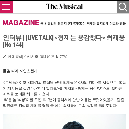
인터뷰 | [LIVE TALK] <형제는 용감했다> 최재웅
[No.144]
진행·정리| 안시은
2015-09-23
7,739
물결 따라 자연스럽게
<그날들> 이후 얼마간의 휴식을 끝낸 최재웅은 <사의 찬미>를 시작으로
활동
에 재시동을 걸었다. <머더 발라드>를 마치고 <형제는 용감했다>로
또다른
매력을 보여줄 채비를 마쳤다.
‘썩’을 놈 ‘석봉’이를 초연 후 7년이 흘러서야 만난 이유는 무엇이었을까.
말줄
임표에도 진심과 재미를 담을 줄 아는 최재웅이 그의 생각을 들려주었다.