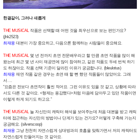
한결같이, 그러나 새롭게
THE MUSICAL
작품은 선택할 때 어떤 것을 최우선으로 보는 편인가요?
(jhk2523)
최재웅
대본이 가장 중요하고, 다음으론 함께하는 사람들이 중요해요.
THE MUSICAL
몇 년 전까지 초연 전문배우라고 할 만큼 초연 작품을 많이 해
왔는데 최근 몇 년 사이 재공연에 많이 참여하고, 같은 작품도 두세 번씩 하기
도 하잖아요. 작품 선택 기준이 달라진 이유가 궁금합니다. (bleulotus)
최재웅
재연 작품 같은 경우는 초연 때 할 뻔 했던 작품들이 많았어요. 그래
서….
“요즘은 전보다 초연작이 훨씬 적어요. 그런 이유도 있을 것 같고, 상황에 따라
서도 다른 것 같아요. <형제는 용감했다>처럼 마음에 담아두고 있던 작품이면
이렇게 하게 되기도 하고요.”
THE MUSICAL
늘 자신만의 캐릭터 해석을 보여주는데 처음 대본을 받고 캐릭
터에 접근하는 자신만의 방법이나 단계가 있는 건가요? 어떻게 구축해 가는지
궁금해요. (silverscoop)
최재웅
그냥 천천히 자연스럽게 상대방과의 호흡을 맞춰가면서 저의 캐릭터도
자연스럽게 만들어지는 것 같아요.