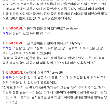
있지 않은 걸 스태프들이 정말 조화롭게 잘 만들었더라고요. 텍스트로만 보다
가 배경과 무대까지 들어오니 더 좋았어요. 인물 구성도 알차서 버릴 역할이
없을 정도로 짜임새가 좋아요. 진짜 좋은 작품이라 진심으로 잘 되었으면 좋겠
어요. 1막은 즐기시고, 2막은 느끼셨으면 좋겠어요.”
THE MUSICAL
석봉이와 닮은 점이 있다면요? (jundaye)
최재웅
장난기 있고 유치한 것. 하하.
THE MUSICAL
어떤 석봉이를 표현하려 하나요? (jellybelly)
최재웅
소심할 땐 많이 소심하고, 유치할 땐 많이 유치하고, 재미있을 땐 많이
재미있게 하려고 노력하고 있습니다.
“석봉 역 중에선 (정)준하 형이 되게 잘 어울려요. 앉아만 있어도 웃긴데 석봉
역을 해봐서 확실히 공연의 리듬을 알고 있으니까 많은 도움을 줘요.”
THE MUSICAL
자신에게 ‘형제’란? (nakys89)
최재웅
형이 한 명 있는데 별로 안 친해요. 이번에 형 역할을 맡게 되어서 우리
형의 마음을 알 것 같았는데 모르겠어요.
“실제로 형과 저, 둘 뿐인데 (보통 형제들이 그렇듯) 많이 투닥거렸어요. 형과
그렇게 친한 편은 아니거든요. 그래서 석봉이와 주봉이의 관계를 굉장히 잘 알
아요. 되게 비슷하죠. 뮤지컬에선 관계가 좋아지지만 실제론 별다른 변화는 없
어요. (웃음)”