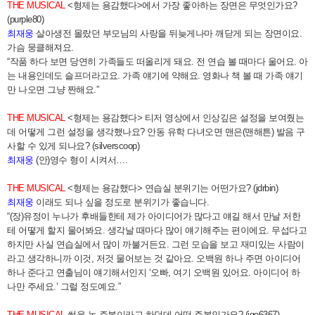
THE MUSICAL
<형제는 용감했다>에서 가장 좋아하는 장면은 무엇인가요?
(purple80)
최재웅
살아생전 몰랐던 부모님의 사랑을 뒤늦게나마 깨닫게 되는 장면이요.
가슴 뭉클해져요.
“작품 하다 보면 당연히 가족들도 떠올리게 돼요. 전 연습 볼 때마다 울어요. 아
는 내용인데도 슬프더라고요. 가족 얘기에 약해요. 영화나 책 볼 때 가족 얘기
만 나오면 그냥 짠해요.”
THE MUSICAL
<형제는 용감했다> 티저 영상에서 인상깊은 설정을 보여줬는
데 어떻게 그런 설정을 생각했나요? 안동 유학 다녀오면 맨은(맨해튼) 발음 구
사할 수 있게 되나요? (silverscoop)
최재웅
(안)영수 형이 시켜서….
THE MUSICAL
<형제는 용감했다> 연습실 분위기는 어떤가요? (jdrbin)
최재웅
이래도 되나 싶을 정도로 분위기가 좋습니다.
“(장)유정이 누나가 후배들한테 제가 아이디어가 많다고 얘길 해서 만날 저한
테 어떻게 할지 물어봐요. 생각날 때마다 많이 얘기해주는 편이에요. 무섭다고
하지만 사실 연습실에서 많이 까불거든요. 그런 모습을 보고 재미있는 사람이
라고 생각하니까 이것, 저것 물어보는 것 같아요. 오백원 하나 주면 아이디어
하나 준다고 연출님이 얘기해서인지 ‘오빠, 여기 오백원 있어요. 아이디어 하
나만 주세요.’ 그럴 정도예요.”
THE MUSICAL
썩을 놈 주봉이라고 하던데 어떤 주봉인가요? (jgo6367)