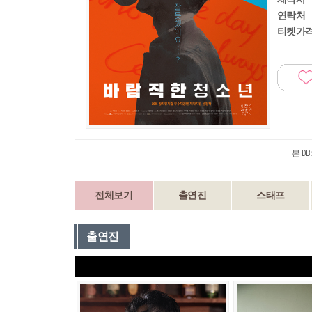
연락처
티켓가
본 D
전체보기
출연진
스태프
출연진