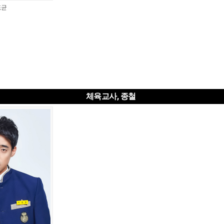
도균
체육교사, 종철