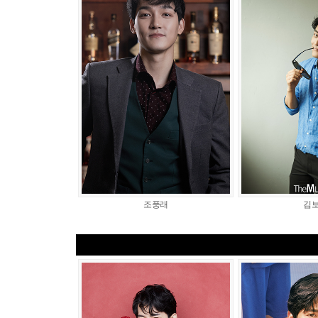
조풍래
김