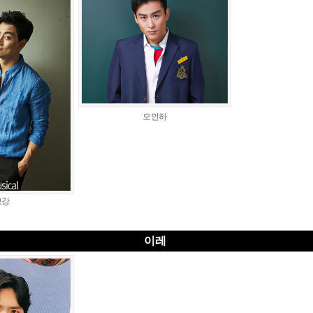
오인하
보강
이레