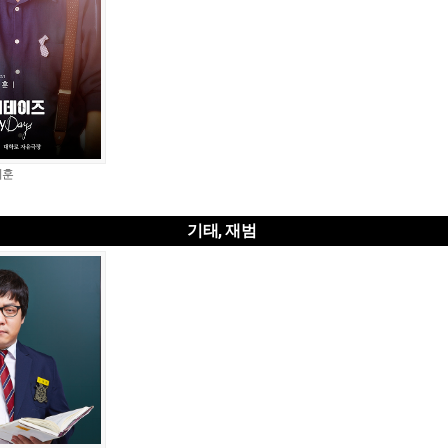
지훈
기태, 재범