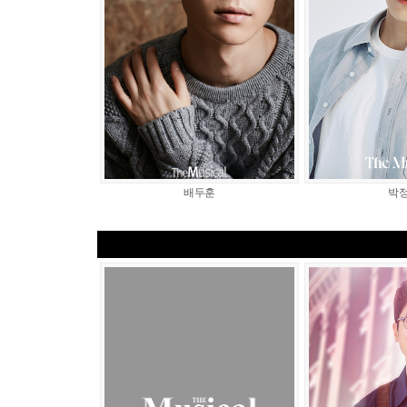
배두훈
박