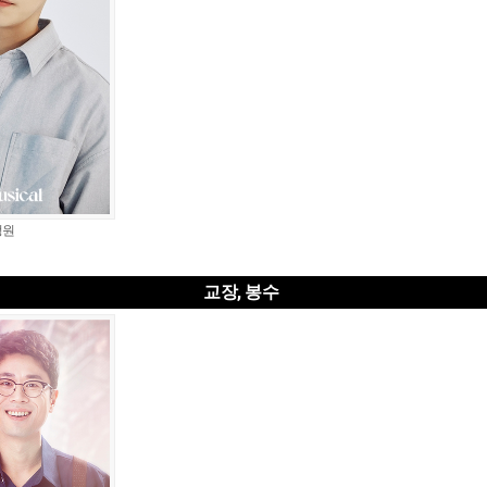
정원
교장, 봉수