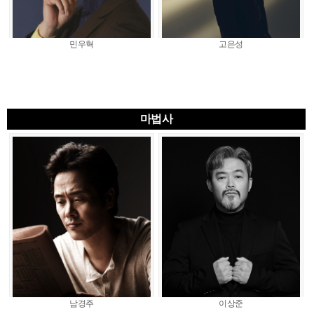
민우혁
고은성
마법사
남경주
이상준