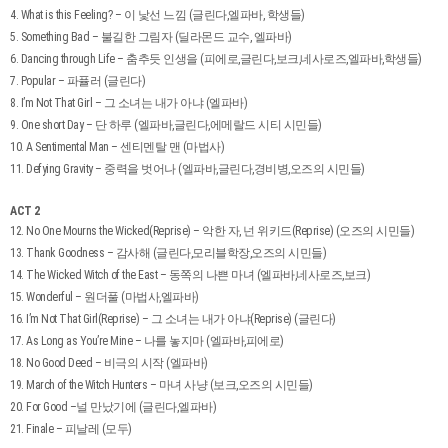
4. What is this Feeling? – 이 낯선 느낌 (글린다,엘파바, 학생들)
5. Something Bad – 불길한 그림자 (딜라몬드 교수, 엘파바)
6. Dancing through Life – 춤추듯 인생을 (피에로,글린다,보크,네사로즈,엘파바,학생들)
7. Popular – 파퓰러 (글린다)
8. I’m Not That Girl – 그 소녀는 내가 아냐 (엘파바)
9. One short Day – 단 하루 (엘파바,글린다,에메랄드 시티 시민들)
10. A Sentimental Man – 센티멘탈 맨 (마법사)
11. Defying Gravity – 중력을 벗어나 (엘파바,글린다,경비병,오즈의 시민들)
ACT 2
12. No One Mourns the Wicked(Reprise) – 악한 자, 넌 위키드(Reprise) (오즈의 시민들)
13. Thank Goodness – 감사해 (글린다,모리블학장,오즈의 시민들)
14. The Wicked Witch of the East – 동쪽의 나쁜 마녀 (엘파바,네사로즈,보크)
15. Wonderful – 원더풀 (마법사,엘파바)
16. I’m Not That Girl(Reprise) – 그 소녀는 내가 아냐(Reprise) (글린다)
17. As Long as You’re Mine – 나를 놓지마 (엘파바,피에로)
18. No Good Deed – 비극의 시작 (엘파바)
19. March of the Witch Hunters – 마녀 사냥 (보크,오즈의 시민들)
20. For Good –널 만났기에 (글린다,엘파바)
21. Finale – 피날레 (모두)