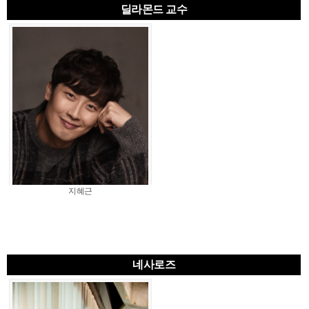
딜라몬드 교수
지혜근
네사로즈