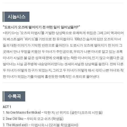
시놉시스
“도로시가 오즈에 떨어지기 전 어떤 일이 일어났을까?”
<위키드>는 ‘오즈의 마법사’를 기발한 상상력으로 유쾌하게 뒤집은 그레고리 맥과이어
의 베스트셀러 ‘위키드’를 기반으로 한 뮤지컬이다. 100년간 숨겨져 있던 오즈의 마녀
들의 대한 이야기가 기막힌 반전으로 풀어진다. 도로시가 오즈에 떨어지기 전 이미 그
곳에서 만나 우정을 키웠던 두 마녀가 주인공으로, 우리가 나쁜 마녀로 알고 있는 초록
마녀가 사실은 불 같은 성격 때문에 오해를 받는 착한 마녀이며, 인기 많고 아름다운 금
발마녀는 사실 공주병에 내숭덩어리였다는 센세이셔널한 상상력을 펼친다. 전혀 다른
두 마녀가 어떻게 친구가 되었는지, 그리고 두 마녀가 어떻게 해서 각각 나쁜 마녀와 착
한 마녀가 되었는가를 마법에 홀린듯한 매혹적인 스토리로 풀어낸다.
수록곡
ACT 1
1. No One Mourns the Wicked – 악한 자, 넌 위키드 (글린다,오즈의 시민들)
2. Dear Old Shiz – 우리의 모교 쉬즈 (학생들)
3. The Wizard and I – 마법사와 나 (모리블 학장,엘파바)