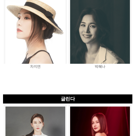
차지연
박혜나
글린다