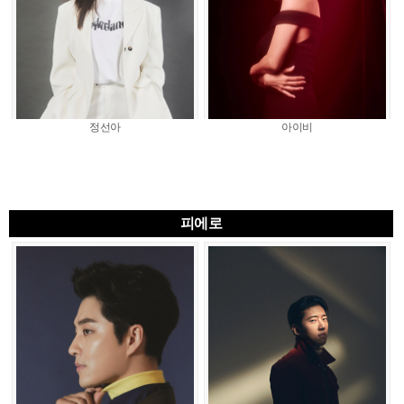
정선아
아이비
피에로