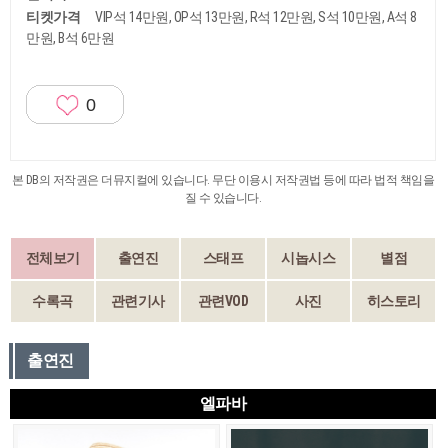
티켓가격
VIP석 14만원, OP석 13만원, R석 12만원, S석 10만원, A석 8
만원, B석 6만원
0
본 DB의 저작권은 더뮤지컬에 있습니다. 무단 이용시 저작권법 등에 따라 법적 책임을
질 수 있습니다.
전체보기
출연진
스태프
시놉시스
별점
수록곡
관련기사
관련VOD
사진
히스토리
출연진
엘파바