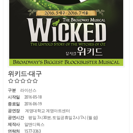
위키드-대구
구분
라이선스
시작일
2016-05-18
종료일
2016-06-19
공연장
계명대학교 계명아트센터
공연시간
평일 7시30분, 토일공휴일 2시/7시 (월 쉼)
제작사
알앤디웍스
연락처
1577-3363