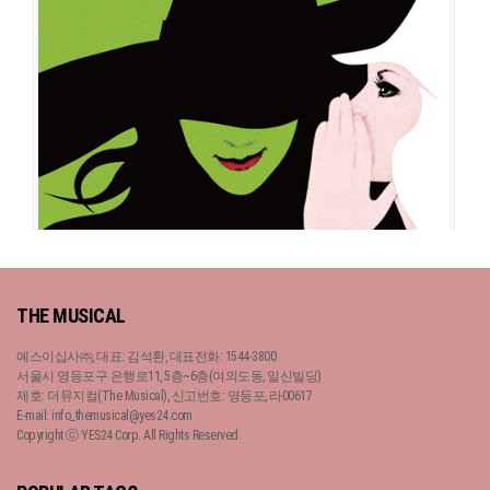
위키드
공연일시
2016-07-12 ~ 2016-08-28
공연장
예술의전당 오페라극장
출연진
차지연
박혜나
정선아
아이비
민우혁
고은성
남경주
이상준
이소유
김영주
지혜근
이예은
이우종
THE MUSICAL
위키드
예스이십사㈜, 대표: 김석환, 대표전화: 1544-3800
공연일시
2013-11-22 ~ 2014-10-05
서울시 영등포구 은행로11, 5층~6층(여의도동, 일신빌딩)
공연장
샤롯데씨어터
제호: 더뮤지컬(The Musical), 신고번호: 영등포, 라00617
출연진
옥주현
박혜나
정선아
김보경
김선영
김소현
이지훈
조상웅
E-mail: info_themusical@yes24.com
남경주
이상준
김영주
조정근
김동현
이예은
김병진
이준화
심새인
전호
Copyright ⓒ YES24 Corp. All Rights Reserved.
준
백두산
이우승
박철완
유정희
권혁선
이상아
조은희
김지유
김가희
정단영
장서현
김수현
나아름
이태은