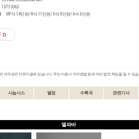
1577-3363
격
VIP석 14만원/ R석 11만원/ S석 9만원/ A석 6만원
0
B의 저작권은 더뮤지컬에 있습니다. 무단 이용시 저작권법 등에 따라 법적 책임을 질 수 있습
시놉시스
별점
수록곡
관련기사
엘파바