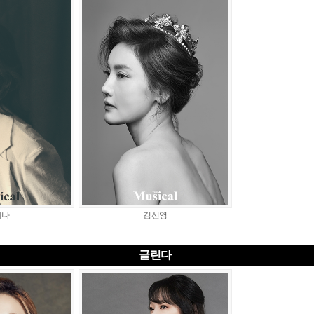
혜나
김선영
글린다