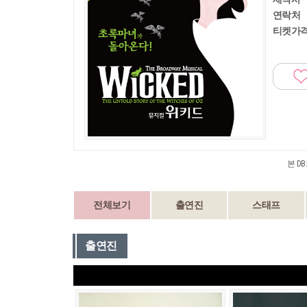
연락처
티켓가
본 D
전체보기
출연진
스태프
출연진