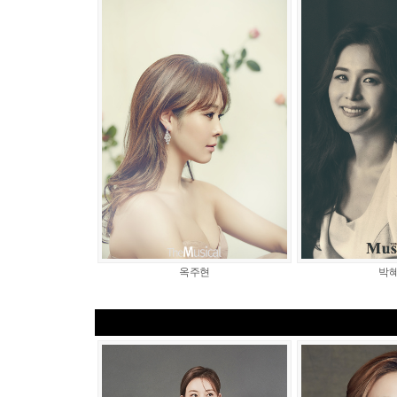
옥주현
박