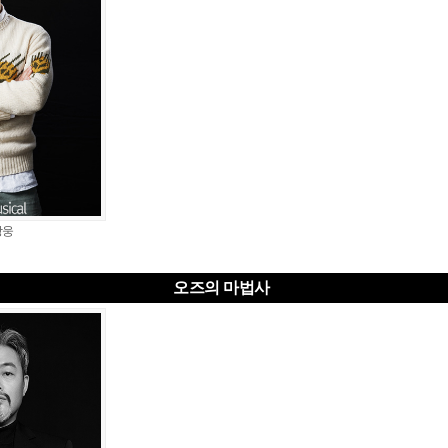
상웅
오즈의 마법사