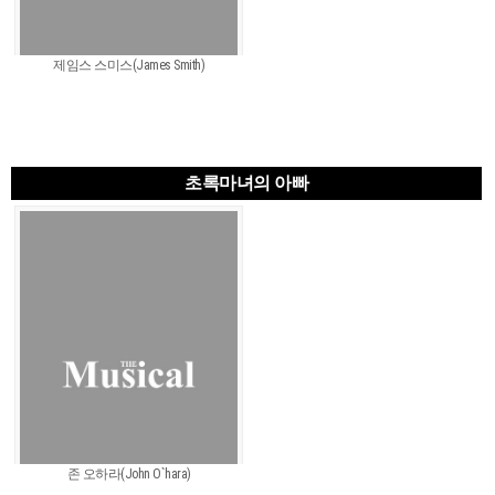
제임스 스미스(James Smith)
초록마녀의 아빠
존 오하라(John O`hara)