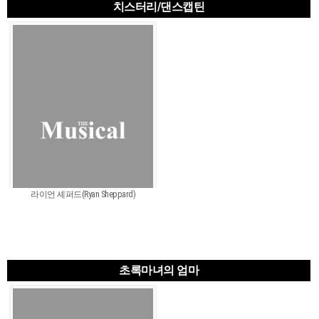
치스터리/댄스캡틴
라이언 셰퍼드(Ryan Sheppard)
초록마녀의 엄마