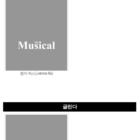
젬마 릭스(Jemma Rix)
글린다