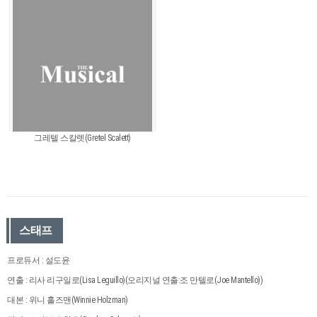
그레텔 스칼렛(Gretel Scalett)
스태프
프로듀서 : 설도윤
연출 : 리사 리구일로(Lisa Leguillo)(오리지널 연출:조 만텔로(Joe Mantello))
대본 : 위니 홀즈맨(Winnie Holzman)