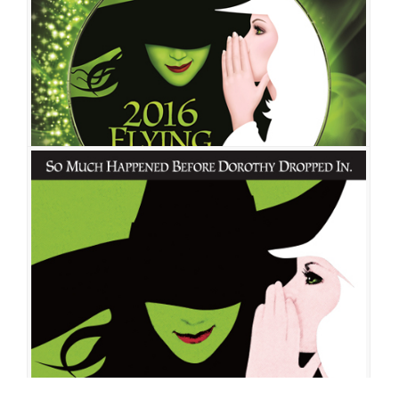
위키드
공연일시
2016-07-12 ~ 2016-08-28
공연장
예술의전당 오페라극장
출연진
차지연
박혜나
정선아
아이비
민우혁
고은성
남경주
이상준
이소유
김영주
지혜근
이예은
이우종