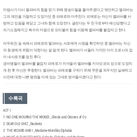
마법사가 다시 엘파바의 힘을 얻기 위해 원숭이들을 풀어주겠다고 제안하고 엘파바는
그의 제안을 거절하고 도망가던 중 피에로와 마주친다. 피에로는 자신이 엘파바를 사
랑하고 있음을 깨닫고 그녀와 함께 도망친다. 글린다는 두 친구로부터 배신당했다고
의기소침해지고 복수의 마음으로 모리블의 힘을 이용해 엘파바를 붙잡자고 한다.
어두워진 숲 속에서 피에로와 엘파바는 서로에게 사랑을 확인하던 중 엘파바는 자신
의 동생에게 위험이 닥쳤다는 걸 알게 된다. 엘파바가 서둘러 가지만 이미 도로시의 집
이 네사로즈를 덮친 후다.
경비병들이 엘파바를 붙잡자 피에로가 끼어들어 엘파바를 키아모코의 성으로 도망치
게 한 후 자신은 투항한다. 엘파바는 피에로를 구하기 위해 주문을 외우지만 실패하고
사진에 대한 나쁜 평판을 이제 있는 그대로 받아들이겠다고 한다.
수록곡
ACT I
1. NO ONE MOURNS THE WICKED _Glinda and Citizens of Oz
2. DEAR OLD SHIZ _Students
3. THE WIZARD AND I _Madame Morrible, Elphaba