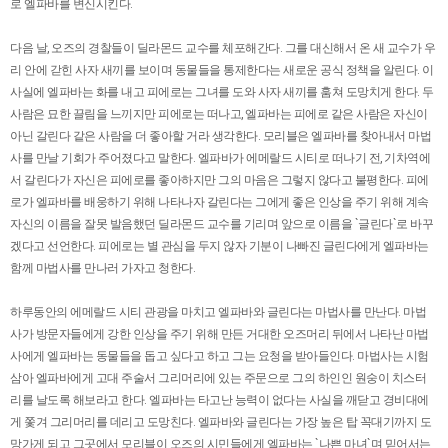
로 엘파바를 변신시킨다.
다음 날, 오즈의 경찰들이 딜라몬드 교수를 체포해간다. 그를 대신해서 온 새 교수가 우
리 안에 갇힌 사자 새끼를 보이며 동물들을 통제한다는 새로운 공식 정책을 알린다. 이
사실에 엘파바는 화를 내고 피에로는 그녀를 도와 사자 새끼를 훔쳐 도망치게 한다. 두
사람은 묘한 끌림을 느끼지만 피에로는 떠나고, 엘파바는 피에로 같은 사람은 자신이
아닌 갈린다 같은 사람을 더 좋아할 거라 생각한다. 모리블은 엘파바를 찾아내서 마법
사를 만날 기회가 주어졌다고 말한다. 엘파바가 에메랄드 시티로 떠나기 전, 기차역에
서 갈린다가 자신은 피에로를 좋아하지만 그의 마음은 그렇지 않다고 불평한다. 피에
로가 엘파바를 배웅하기 위해 나타나자 갈린다는 그에게 좋은 인상을 주기 위해 계속
자신의 이름을 잘못 발음했던 딜라몬드 교수를 기리며 앞으로 이름을 `글린다`로 바꾸
겠다고 선언한다. 피에로는 별 관심을 두지 않자 기분이 나빠진 글린다에게 엘파바는
함께 마법사를 만나러 가자고 청한다.
하루동안의 에메랄드 시티 관광을 마치고 엘파바와 글린다는 마법사를 만난다. 마법
사가 방문자들에게 강한 인상을 주기 위해 만든 거대한 오즈머리 뒤에서 나타난 마법
사에게 엘파바는 동물들을 돕고 싶다고 하고 그는 요청을 받아들인다. 마법사는 시험
삼아 엘파바에게 고대 주술서 그리머리에 있는 주문으로 그의 하인인 원숭이 치스터
리를 날도록 해보라고 한다. 엘파바는 타고난 능력이 없다는 사실을 깨닫고 경비대에
게 쫓겨 그리머리를 데리고 도망친다. 엘파바와 글린다는 가장 높은 탑 꼭대기까지 도
망가게 되고 그곳에서 모리블이 오즈의 시민들에게 엘파바는 `나쁜 마녀`며 믿어서는