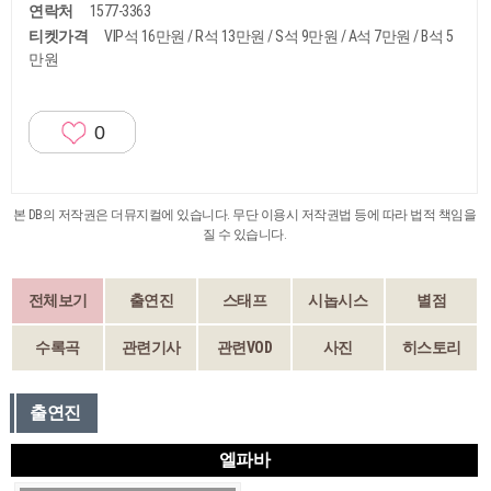
연락처
1577-3363
티켓가격
VIP석 16만원 / R석 13만원 / S석 9만원 / A석 7만원 / B석 5
만원
0
본 DB의 저작권은 더뮤지컬에 있습니다. 무단 이용시 저작권법 등에 따라 법적 책임을
질 수 있습니다.
전체보기
출연진
스태프
시놉시스
별점
수록곡
관련기사
관련VOD
사진
히스토리
출연진
엘파바