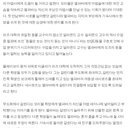
의 마법사에게 도움이 될 거라고 말한다. 모리블은 엘파바에게 마법술에 대한 개인 교
습을 약속하고 엘파바는 자신의 우상인 마법사를 만날 수 있는 기회가 왔다며 기대한
다. 첫 만남부터 서로를 싫어했던 갈린다와 엘파바는 각자의 부모에게 기숙사에서 한
방을 쓰게 된 것에 대한 심경에 대한 편지를 쓰게 된다.
쉬즈 대학의 유일한 동물 교수이자 염소인 딜라몬드 교수. 딜라몬드 교수의 역사 수업
중 칠판에 쓰인 `동물은 보는 것이지 듣는 것이 아니다`라는 반(反)동물 구호로 인해 수
업 분위기가 시끄러워진다. 수업을 마치고 딜라몬드 교수는 엘파바에게 오즈의 동물
들이 말하는 능력을 잃어가고 있다고 털어놓는다.
플레이보이 왕자 피에로 티귤러가 쉬즈 대학에 도착하자 그의 걱정근심 없는 모습에
다른 학생들 모두가 감동을 받는다. 그는 갈린다를 무도회에 초대하고, 갈린다는 먼치
킨족 학생인 보크에게 휠체어 신세를 지고 있는 엘파바의 여동생 네사로즈를 초대하
라고 설득한다. 네사로즈는 엘파바에게 갈린다의 친절함에 보답할 수 있도록 도와달
라고 한다.
무도회에서 갈린다는 모리블 학장에게 엘파바가 자신을 마법 세미나에 넣어달라고 부
탁했다는 이야기를 듣게 된다. 엘파바는 갈린다가 놀려주기 위해 선물한 검은 뾰족 모
자를 쓰고 등장한다. 다른 학생들이 놀려대도 엘파바는 혼자 춤을 추고 어느새 둘 사이
에 새로운 우정이 싹튼다. 기숙사로 돌아온 갈린다는 새 친구를 도와주겠다는 열정으