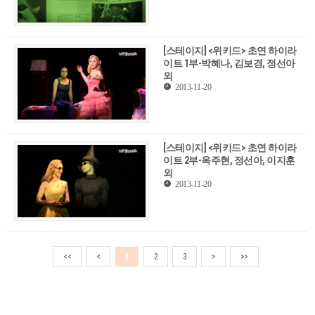
[스테이지] <위키드> 초연 하이라
이트 1부-박혜나, 김보경, 정선아
외
2013-11-20
[스테이지] <위키드> 초연 하이라
이트 2부-옥주현, 정선아, 이지훈
외
2013-11-20
<<
<
1
2
3
>
>>