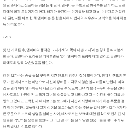
안될 존재라고 선포하는 것을 듣게 된다. 엘파바는 마법으로 빗자루를 날게 하고 글린
다에게 함께 도망가자고 한다. 하지만 글린다는 인기를 버리고 떠날 수 없다고 거절한
다. 글린다를 뒤로 한 채 엘파바는 온 힘을 다해 마법사와 싸우겠다고 약속을 하며 하늘
높이 떠오른다.
<2막>
몇 년이 흐른 후, 엘파바의 행적은 그녀에게 `서쪽의 나쁜 마녀`라는 칭호를 따라붙게
만든다. 글린다와 모리블은 기자회견을 열어 엘파바 체포령에 대해 알리고 글린다가
피에로와 깜짝 약손했음을 알린다.
한편, 엘파바는 숨을 곳을 찾아 먼치킨 랜드의 영주의 집에 도착한다. 먼치킨 랜드의 영
주가 된 네사로즈는 마법으로 자신의 장애를 고쳐주지 않은 엘파바를 비난한다. 죄책
감을 덜기 위해 엘파바는 네사로즈가 걸을 수 있도록 그녀의 보석구두에 주문을 건다.
네사로즈의 하인이 된 보크가 그녀의 호출을 받고 나타나고 그는 여전히 글린다를 사
랑하고 있다고 고백한다. 네사로즈는 보크에게 자신과 사랑에 빠지게 하는 주문을 걸
려 하려 하지만, 잘못해서 그의 심장을 쪼그라들게 하는 주문을 걸게 된다. 엘파바가 다
른 주문으로 보크의 생명을 살리는 사이, 네사로즈는 보크에 대한 집착으로 먼치킨 시
민들을 억압하는 모습을 보인다. 그리고 엘파바는 날개 달린 원숭이들을 풀어주기 위
해 마법사의 성으로 향한다.