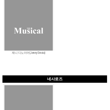
제니 디노이어(Jenny Dinoia)
네사로즈