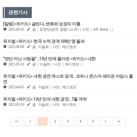
관련기사
[칼럼] <위키드> 글린다, 변화와 성장의 이름
2025-09-26
글 | 장경진(공연 칼럼니스트) | 사진 | Jeff Busby | |
뮤지컬 <위키드> 한국 누적 관객 100만 명 돌파
2025-09-08
글: 이솔희 | 사진: 에스앤코
"판단 아닌 사랑을"…13년 만에 돌아온 <위키드> 내한
2025-05-16
글 | 이솔희 | 사진 | 에스앤코 | |
뮤지컬 <위키드> 내한 공연 캐스트 공개…코트니 몬스마·셰리든 아담스 출
연
2025-04-03
글: 이솔희 | 사진: 에스앤코
뮤지컬 <위키드> 13년 만의 내한 공연…7월 개막
2025-03-10
글: 이솔희 | 사진: 에스앤코
<<
<
1
2
3
4
5
>
>>