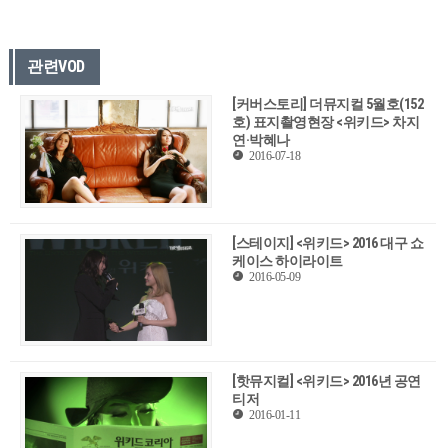
관련VOD
[커버스토리] 더뮤지컬 5월호(152
호) 표지촬영현장 <위키드> 차지
연·박혜나
2016-07-18
[스테이지] <위키드> 2016 대구 쇼
케이스 하이라이트
2016-05-09
[핫뮤지컬] <위키드> 2016년 공연
티저
2016-01-11