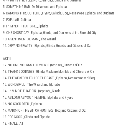
4. WHAT IS THIS FEELING? _Galinda, Elphaba, and Students
5. SOMETHING BAD _Dr. Dillamond and Elphaba
6. DANCING THROUGH LIFE _Fiyero, Galinda, Boq, Nessarose, Elphaba, and Students
7. POPULAR _Galinda
8. I＇M NOT THAT GIRL _Elphaba
9. ONE SHORT DAY _Elphaba, Glinda, and Denizens of the Emerald City
10. A SENTIMENTAL MAN _The Wizard
11. DEFYING GRAVITY _Elphaba, Glinda, Guards and Citizens of Oz
ACT II
12. NO ONE MOURNS THE WICKED (reprise) _Citizens of Oz
13. THANK GOODNESS _Glinda, Madame Morrible and Citizens of Oz
14. THE WICKED WITCH OF THE EAST _Elphaba, Nessarose and Boq
15. WONDERFUL _The Wizard and Elphaba
14. I＇M NOT THAT GIRL (reprise) _Glinda
15. AS LONG AS YOU＇RE MINE _Elphaba and Fiyero
16. NO GOOD DEED _Elphaba
17. MARCH OF THE WITCH HUNTERS _Boq and Citizens of Oz
18. FOR GOOD _Glinda and Elphaba
19. FINALE _All