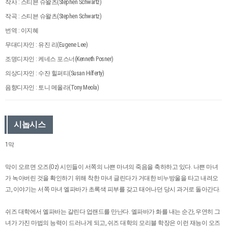
작사 : 스티븐 슈왈츠(Stephen Schwartz)
작곡 : 스티븐 슈왈츠(Stephen Schwartz)
번역 : 이지혜
무대디자인 : 유진 리(Eugene Lee)
조명디자인 : 케네스 포스너(Kenneth Posner)
의상디자인 : 수잔 힐퍼티(Susan Hilferty)
음향디자인 : 토니 메올라(Tony Meola)
시놉시스
1막
막이 오르면 오즈(Oz) 시민들이 서쪽의 나쁜 마녀의 죽음을 축하하고 있다. 나쁜 마녀
가 녹아버린 것을 확인하기 위해 착한 마녀 글린다가 거대한 비누방울을 타고 내려오
고, 이야기는 서쪽 마녀 엘파바가 초록색 피부를 갖고 태어나던 당시 과거로 돌아간다.
쉬즈 대학에서 엘파바는 갈린다 업랜드를 만난다. 엘파바가 화를 내는 순간, 우연히 그
녀가 가진 마법의 능력이 드러나게 되고, 쉬즈 대학의 모리블 학장은 이런 재능이 오즈